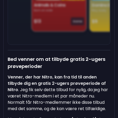
Animals & Coins
Domino Dre
Earn on side
Play daily
$13
$9
Game
Bed venner om at tilbyde gratis 2-ugers
prøveperioder
Venner, der har Nitro, kan fra tid til anden
tilbyde dig en gratis 2-ugers prøveperiode af
Nitro
. Jeg fik selv dette tilbud for nylig, da jeg har
været Nitro-medlem i et par måneder nu.
Normalt får Nitro-medlemmer ikke disse tilbud
med det samme, og de kan være ret tilfældige.