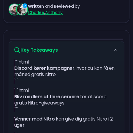
Written
and
Reviewed
by
Charlee
,
Anthony
Key Takeaways
```html
Discord kører kampagner
, hvor du kan få en
måned gratis Nitro
```
```html
Bliv medlem af flere servere
for at score
gratis Nitro-giveaways
```
Venner med Nitro
kan give dig gratis Nitro i 2
uger