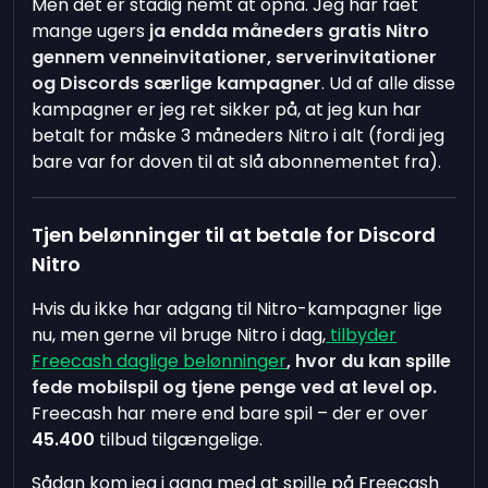
Men det er stadig nemt at opnå. Jeg har fået
mange ugers
ja endda måneders gratis Nitro
gennem venneinvitationer, serverinvitationer
og Discords særlige kampagner
. Ud af alle disse
kampagner er jeg ret sikker på, at jeg kun har
betalt for måske 3 måneders Nitro i alt (fordi jeg
bare var for doven til at slå abonnementet fra).
Tjen belønninger til at betale for Discord
Nitro
Hvis du ikke har adgang til Nitro-kampagner lige
nu, men gerne vil bruge Nitro i dag,
tilbyder
Freecash daglige belønninger
, hvor du kan spille
fede mobilspil og tjene penge ved at level op.
Freecash har mere end bare spil – der er over
45.400
tilbud tilgængelige.
Sådan kom jeg i gang med at spille på Freecash