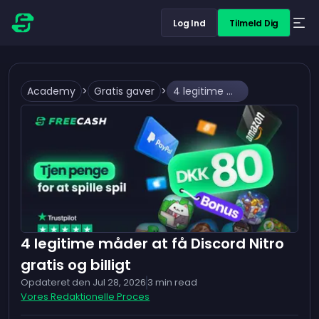
Log Ind
Tilmeld Dig
Academy
>
Gratis gaver
>
4 legitime måder at få Discord Nitro gratis og billigt
4 legitime måder at få Discord Nitro
gratis og billigt
Opdateret den
Jul 28, 2026
3
min read
Vores Redaktionelle Proces