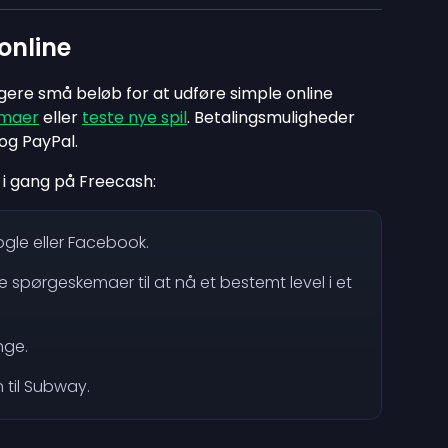
online
gere små beløb for at udføre simple online
emaer
eller
teste nye spil
. Betalingsmuligheder
og PayPal.
i gang på Freecash:
le eller Facebook.
spørgeskemaer til at nå et bestemt level i et
nge.
 til Subway.