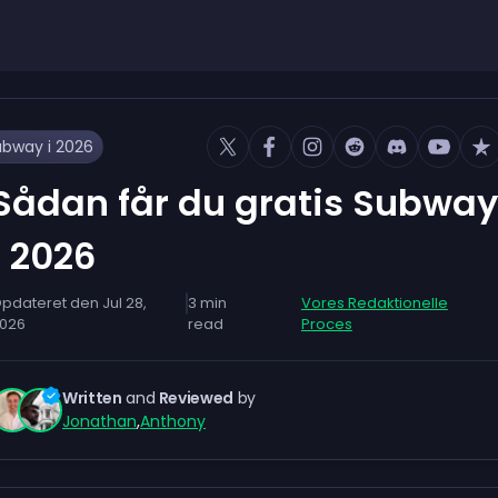
ubway i 2026
Sådan får du gratis Subway
i 2026
pdateret den
Jul 28,
3
min
Vores Redaktionelle
026
read
Proces
Written
and
Reviewed
by
Jonathan
,
Anthony