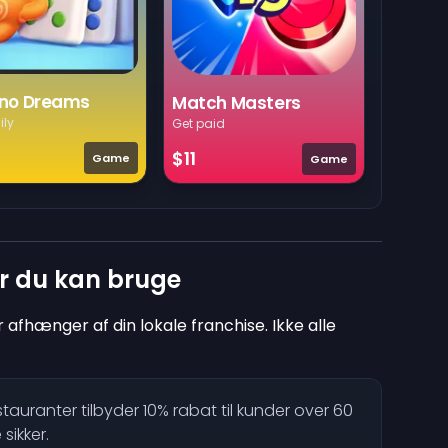
no Dreams
Match Masters
ily
Get paid
$11
Game
Game
r du kan bruge
r afhænger af din lokale franchise. Ikke alle
auranter tilbyder 10% rabat til kunder over 60
sikker.