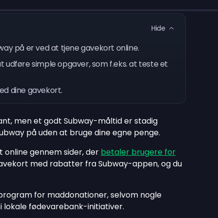
Hide
way på er ved at tjene gavekort online.
 udføre simple opgaver, som f.eks. at teste et
ed dine gavekort.
ant, men et godt Subway-måltid er stadig
ubway på uden at bruge dine egne penge.
rt online gennem sider, der
betaler brugere for
gavekort med rabatter fra Subway-appen, og du
program for maddonationer, selvom nogle
 lokale fødevarebank-initiativer.