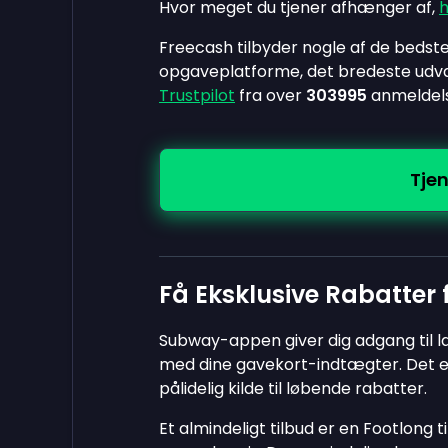
Hvor meget du tjener afhænger af,
h
Freecash tilbyder nogle af de bedst
opgaveplatforme, det bredeste udva
Trustpilot
fra over
303995
anmeldels
Tje
Få Eksklusive Rabatter
Subway-appen giver dig adgang til 
med dine gavekort-indtægter. Det e
pålidelig kilde til løbende rabatter.
Et almindeligt tilbud er en Footlong ti