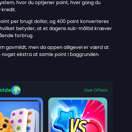
stem, hvor du optjener point, hver gang du
kredit.
point per brugt dollar, og 400 point konverteres
 hvilket betyder, at et dagens sub-måltid kræver
gående forbrug.
em gavmildt, men da appen alligevel er værd at
e noget ekstra at samle point i baggrunden.
wide
Live Offers