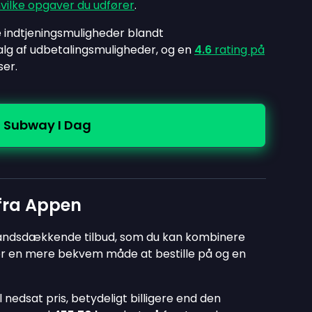
vilke opgaver du udfører
.
e indtjeningsmuligheder blandt
lg af udbetalingsmuligheder, og en
4.6
rating på
er.
n Subway I Dag
 fra Appen
landsdækkende tilbud, som du kan kombinere
r en mere bekvem måde at bestille på og en
l nedsat pris, betydeligt billigere end den