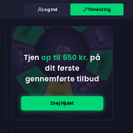
Log Ind
Tilmeld Dig
$0.10
$5.00
$5.00
$0.10
$0.10
Tjen
op til 650 kr.
på
$5.00
dit første
gennemførte tilbud
$5.00
$0.10
$100
Drej Hjulet