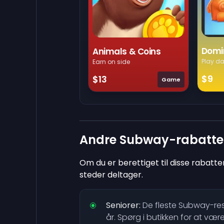
Domi
Animals & Coins
Play da
Earn on side
$9
$13
Game
Andre Subway-rabatte
Om du er berettiget til disse rabatte
steder deltager.
Seniorer:
De fleste Subway-rest
år. Spørg i butikken for at være 