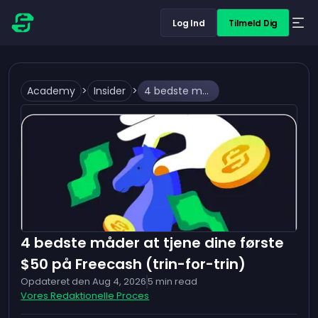
Log Ind
Tilmeld Dig
Academy
>
Insider
>
4 bedste måder at tjene dine første $50 på Freecash (trin-for-trin)
4 bedste måder at tjene dine første
$50 på Freecash (trin-for-trin)
Opdateret den
Aug 4, 2026
5
min read
Vores Redaktionelle Proces