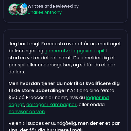
Written
and
Reviewed
by
Charlee
,
Anthony
Jeg har brugt Freecash i over et år nu, modtaget
belønninger og
gennemført opgaver i spil
. I
starten virker det ret nemt: Du tilmelder dig et
par spil eller undersøgelser, og så får du et par
dollars.
Men hvordan tjener du nok til at kvalificere dig
til de store udbetalinger?
At tjene dine første
$50 på Freecash er nemt, hvis du
logger ind
dagligt
,
deltager i kampagner
, eller endda
henviser en ven
.
Vejen til succes er uundgåelig,
men der er et par
tips, der får dig hurtigere i mål!