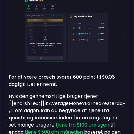
For at være præcis svarer 600 point til $0,06
dagligt. Det er nemt.
Hvis den gennemsnitlige bruger tjener
{{englishText}}lt;AverageMoneyEarnedYesterday
/> om dagen,
kan du begynde at tjene fra
quests og bonusser inden for en dag.
Jeg har
set mange brugere
tjene fra $100 om ugen
til
endda
tjene $500 om måneden
baseret på den