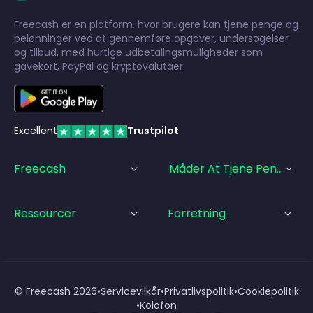
Freecash er en platform, hvor brugere kan tjene penge og
belønninger ved at gennemføre opgaver, undersøgelser
og tilbud, med hurtige udbetalingsmuligheder som
gavekort, PayPal og kryptovalutaer.
Excellent
Trustpilot
Freecash
Måder At Tjene Penge På
Ressourcer
Forretning
© Freecash
2026
•
Servicevilkår
•
Privatlivspolitik
•
Cookiepolitik
•
Kolofon