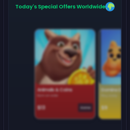
Today's Special Offers Worldwide
Animals & Coins
Domino Dre
Earn on side
Play daily
$13
$9
Game