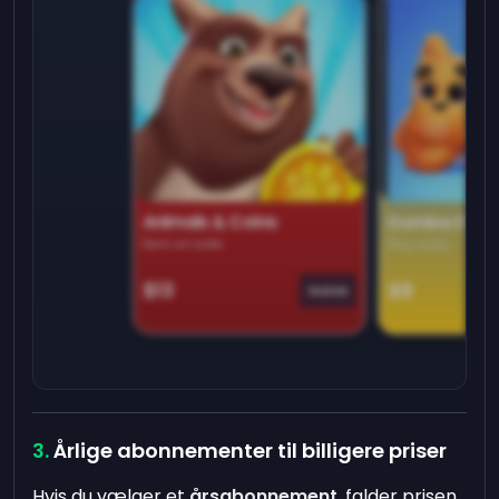
Animals & Coins
Domino Dre
Earn on side
Play daily
$13
$9
Game
Årlige abonnementer til billigere priser
Hvis du vælger et
årsabonnement
, falder prisen