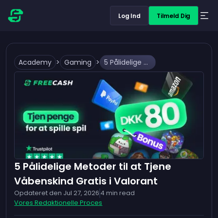
Log Ind
Tilmeld Dig
Academy
>
Gaming
>
5 Pålidelige Metoder til at Tjene Våbenskind Gratis i Valorant
5 Pålidelige Metoder til at Tjene
Våbenskind Gratis i Valorant
Opdateret den
Jul 27, 2026
4
min read
Vores Redaktionelle Proces