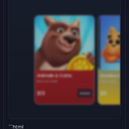
Animals & Coins
Domino Dre
Earn on side
Play daily
$13
$9
Game
```html