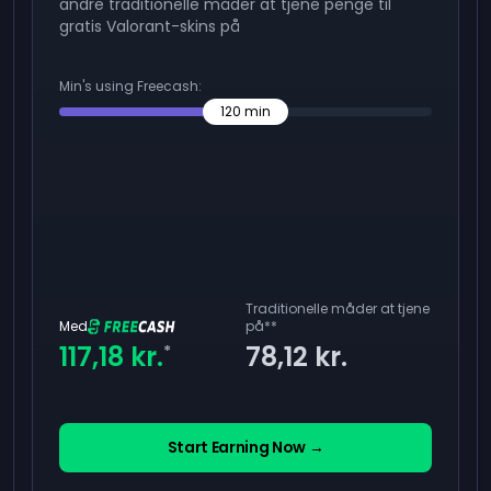
andre traditionelle måder at tjene penge til
gratis Valorant-skins på
Min's using Freecash:
120
min
Traditionelle måder at tjene
Med
på
**
117,18 kr.
78,12 kr.
*
Start Earning Now →