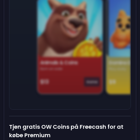
Animals & Coins
Domino Dre
Earn on side
Play daily
$13
$9
Game
Tjen gratis OW Coins på Freecash for at
købe Premium