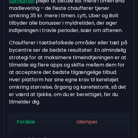
Samkørsel
plejer at betale lidt mere i timen end
madlevering – de fleste chauffører tjener
omkring 35 kr. mere i timen. Lyft, Uber og Bolt
tilbyder alle bonusser i myldretiden, der øger
indtjeningen i travle perioder, især om aftenen.
Chauffører i tætbefolkede områder eller tæt på
bycentre ser de bedste resultater. En almindelig
strategi for at maksimere timeindtjeningen er at
tilmelde sig flere apps og skifte mellem dem for
at acceptere det bedste tilgængelige tilbud.
Hver platform har sine egne krav til køretøjet
omkring størrelse, årgang og kørehistorik, så det
er værd at tjekke, om du er berettiget, før du
tilmelder dig.
Fordele
Ulemper