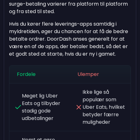
surge-betaling varierer fra platform til platform
og fra sted til sted.
Hvis du kører flere leverings-apps samtidig i
myldretiden, øger du chancen for at få de bedre
betalte ordrer. DoorDash anses generelt for at
være en af de apps, der betaler bedst, så det er
et godt sted at starte, hvis du er ny i gamet.
Fordele
Ulemper
Ikke lige så
Meget lig Uber
populær som
Eats og tilbyder
Uber Eats, hvilket
stadig gode
betyder færre
udbetalinger
muligheder
Nemt at gøre