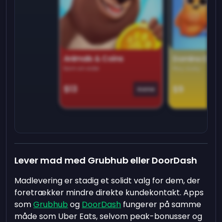
Animals & Coins
Domino Dre
Earn on side
Play daily
$13
$9
Game
Lever mad med Grubhub eller DoorDash
Madlevering er stadig et solidt valg for dem, der
foretrækker mindre direkte kundekontakt. Apps
som
Grubhub
og
DoorDash
fungerer på samme
måde som Uber Eats, selvom peak-bonusser og