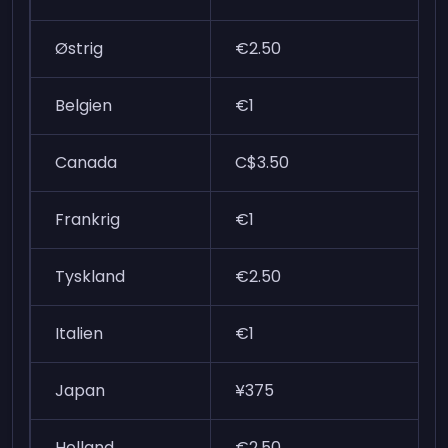
Østrig
€2.50
Belgien
€1
Canada
C$3.50
Frankrig
€1
Tyskland
€2.50
Italien
€1
Japan
¥375
Holland
€2.50