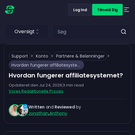
Log Ind
Tilmeld Dig
Oversigt
Support
>
Konto
>
Partnere & Belønninger
>
Hvordan fungerer affiliatesystemet?
Hvordan fungerer affiliatesystemet?
Opdateret den
Jul 24, 2026
3
min read
Vores Redaktionelle Proces
Written
and
Reviewed
by
Jonathan
,
Anthony