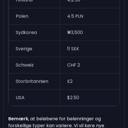
Polen
4.5 PLN
Sydkorea
₩3,500
Sverige
11 SEK
Schweiz
CHF 2
Storbritannien
£2
USA
$2.50
Bemærk
, at beløbene for belønninger og
forskellige typer kan variere. Vi vil køre nye