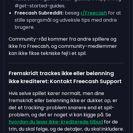
#get-started-guides.
Freecash Subreddit:
besøg
r/Freecash
for at
stille spørgsmål og udveksle tips med andre
brugere.
Community-råd kommer fra andre spillere og
ikke fra Freecash, og community-medlemmer
kan ikke fikse tekniske fejl i et spil.
Fremskridt trackes ikke eller belønning
ikke krediteret: Kontakt Freecash Support
Hvis selve spillet kører normalt, men dine
fremskridt eller belønning ikke er dukket op, er
det et tracking-problem snarere end et spil-
problem, og det er noget vi kan kigge på. Se
hvordan du løser ikke-krediterede tilbud
for de
trin, du skal følge, og de detaljer, du skal inkludere.