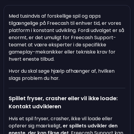
Med tusindvis af forskellige spil og apps
tilgængelige på Freecash til enhver tid, er vores
platform i konstant udvikling. Fordi udvalget er så
enormt, er det umuligt for Freecash Support-
teamet at være eksperter i de specifikke
gameplay-mekanikker eller tekniske krav for
hvert eneste tilbud.
Hvor du skal søge hjælp afhænger af, hvilken
slags problem du har.
Spillet fryser, crasher eller vil ikke loade:
Kontakt udvikleren
Hvis et spil fryser, crasher, ikke vil loade eller
opfører sig mærkeligt,
er spillets udvikler den
eneste, der kan fikse det
. Freecash Support kan