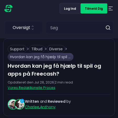
Log Ind
Tilmeld Dig
Oversigt
Support
>
Tilbud
>
Diverse
>
Hvordan kan jeg få hjælp til spil og apps på Freecash?
Hvordan kan jeg få hjælp til spil og
apps på Freecash?
Opdateret den
Jul 28, 2026
2
min read
Vores Redaktionelle Proces
Written
and
Reviewed
by
Charlee
,
Anthony