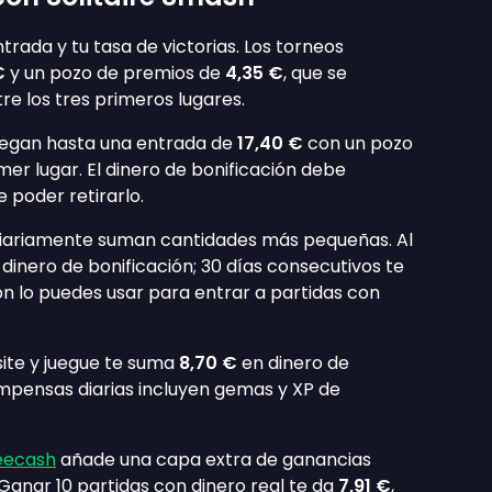
trada y tu tasa de victorias. Los torneos
€
y un pozo de premios de
4,35 €
, que se
re los tres primeros lugares.
llegan hasta una entrada de
17,40 €
con un pozo
mer lugar. El dinero de bonificación debe
 poder retirarlo.
 diariamente suman cantidades más pequeñas. Al
dinero de bonificación; 30 días consecutivos te
ión lo puedes usar para entrar a partidas con
ite y juegue te suma
8,70 €
en dinero de
ompensas diarias incluyen gemas y XP de
eecash
añade una capa extra de ganancias
Ganar 10 partidas con dinero real te da
7,91 €
,