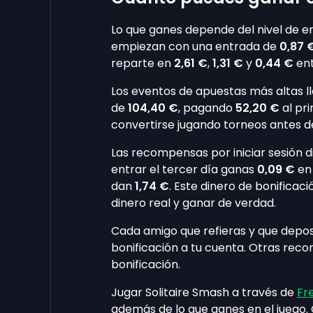
Lo que ganes depende del nivel de en
empiezan con una entrada de
0,87 
reparte en
2,61 €
,
1,31 €
y
0,44 €
ent
Los eventos de apuestas más altas 
de
104,40 €
, pagando
52,20 €
al pri
convertirse jugando torneos antes de
Las recompensas por iniciar sesión
entrar el tercer día ganas
0,09 €
en 
dan
1,74 €
. Este dinero de bonificac
dinero real y ganar de verdad.
Cada amigo que refieras y que depos
bonificación a tu cuenta. Otras rec
bonificación.
Jugar Solitaire Smash a través de
Fr
además de lo que ganes en el juego. 