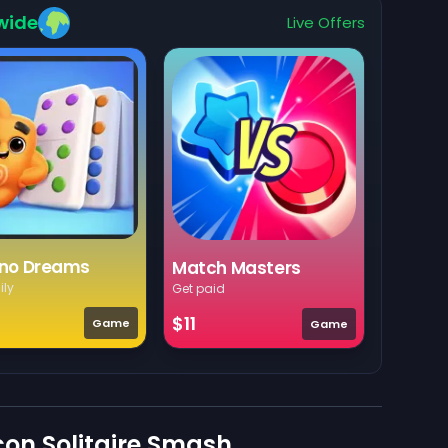
wide
Live Offers
no Dreams
Match Masters
ily
Get paid
$11
Game
Game
on Solitaire Smash