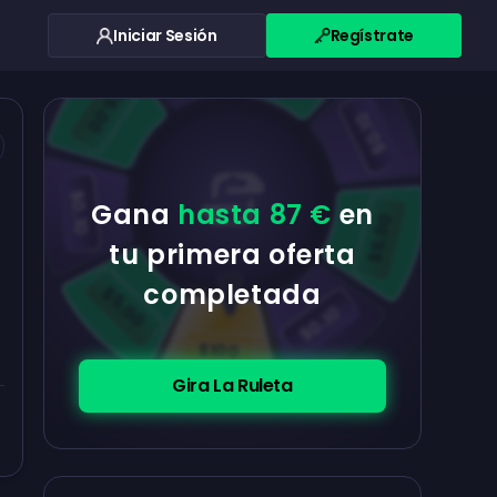
Iniciar Sesión
Regístrate
$0.10
$5.00
$5.00
$0.10
$0.10
Gana
hasta 87 €
en
$5.00
tu primera oferta
completada
$5.00
$0.10
$100
Gira La Ruleta