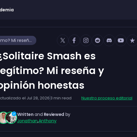
demia
¿Solitaire Smash es legítimo? Mi reseña y opinión honestas
¿Solitaire Smash es
legítimo? Mi reseña y
opinión honestas
ctualizado el
Jul 28, 2026
3
min read
Nuestro proceso editorial
Written
and
Reviewed
by
Jonathan
,
Anthony