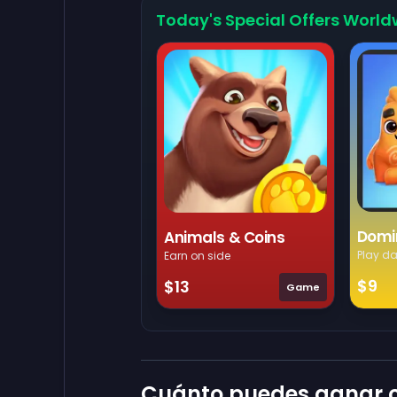
Today's Special Offers World
Domi
Animals & Coins
Play da
Earn on side
$9
$13
Game
Cuánto puedes ganar c