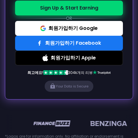
Sign Up & Start Earning
OR
회원가입하기 Google
회원가입하기 Facebook
회원가입하기 Apple
최고에요!
304k개의 리뷰
Your Data is Secure
en
*Logos are for information only. No affiliation or endorsement is