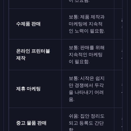
이 소요됨.
보통: 제품 제작과
리스
수제품 판매
마케팅에 지속적
원~1
인 노력이 필요함.
보통: 판매를 위해
온라인 프린터블
주당 
지속적인 마케팅
제작
~15
이 필요함.
보통: 시작은 쉽지
만 경쟁에서 두각
월 7
제휴 마케팅
을 나타내기 어려
~15
움.
쉬움: 집안 정리도
월 3
중고 물품 판매
되고 등록도 간단
~15
함.