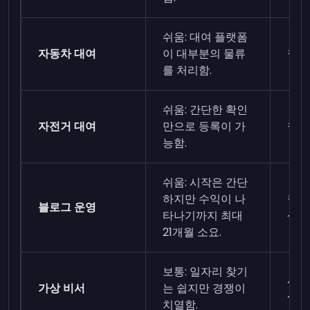
쉬움: 대여 플랫폼
자동차 대여
이 대부분의 물류
월 7
를 처리함.
쉬움: 간단한 확인
자전거 대여
만으로 등록이 가
월 4
능함.
쉬움: 시작은 간단
하지만 수익이 나
월 7
블로그 운영
타나기까지 최대
~75
21개월 소요.
보통: 일자리 찾기
시간당
가상 비서
는 쉽지만 경쟁이
~56
치열함.