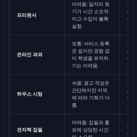
어려움: 일자리 찾
기가 시간 소모적
시간당
프리랜서
이고 수입이 불확
~30
실함.
보통: 서비스 등록
은 쉽지만 경험 없
시간당
온라인 과외
이 학생을 유치하
~36
기는 어려움.
쉬움: 광고 작성은
간단하지만 지역
시간당
하우스 시팅
에 따라 기회가 다
~24
름.
어려움: 집필과 홍
월 7
전자책 집필
보에 상당한 시간
~1,