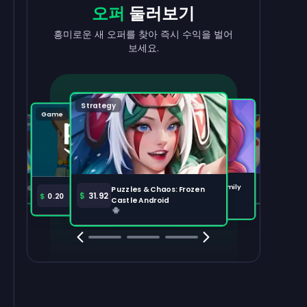
현금으로
출금
리워드
받기
오퍼
둘러보기
수익을 빠르고 간편하게 현금화하세요.
태스크를 완료하고 잔액이 늘어나는 걸
흥미로운 새 오퍼를 찾아 즉시 수익을 벌어
지켜보세요.
보세요.
출금하기
100,000
Strategy
Puzzle
Game
Game
Tabletop
주요 오퍼
전체 보기
Disney Solitaire
Bingo Dice iOS
Merge Help: Warm Family
$
36.97
$
36.02
Puzzles & Chaos: Frozen
Amazon Prime
$
30.00
$
31.92
$
0.20
Android
Castle Android
Clash Royale
Clash Of Clans
Brawl Stars
Coin Mast