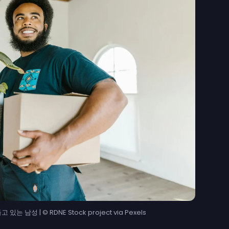
남성 | © RDNE Stock project via Pexels