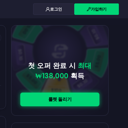
로그인
가입하기
$0.10
$5.00
$5.00
$0.10
$0.10
$5.00
첫 오퍼 완료 시
최대
₩138,000
획득
$5.00
$0.10
$100
룰렛 돌리기