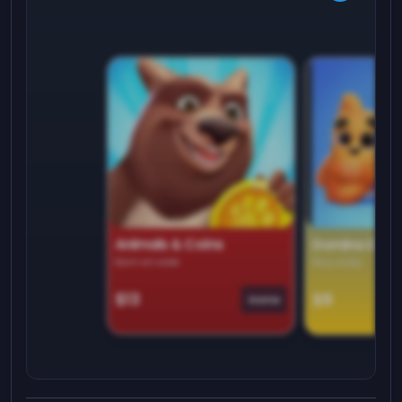
Animals & Coins
Domino Dre
Earn on side
Play daily
$13
$9
Game