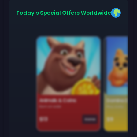
Today's Special Offers Worldwide
Animals & Coins
Domino Dre
Earn on side
Play daily
$13
$9
Game