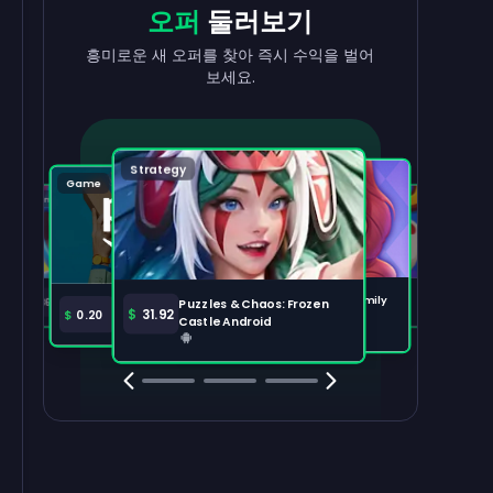
현금으로
출금
리워드
받기
오퍼
둘러보기
수익을 빠르고 간편하게 현금화하세요.
태스크를 완료하고 잔액이 늘어나는 걸
흥미로운 새 오퍼를 찾아 즉시 수익을 벌어
지켜보세요.
보세요.
출금하기
100,000
Strategy
Puzzle
Game
Game
Tabletop
주요 오퍼
전체 보기
Disney Solitaire
Bingo Dice iOS
Merge Help: Warm Family
$
36.97
$
36.02
Puzzles & Chaos: Frozen
Amazon Prime
$
30.00
$
31.92
$
0.20
Android
Castle Android
Clash Royale
Clash Of Clans
Brawl Stars
Coin Mast