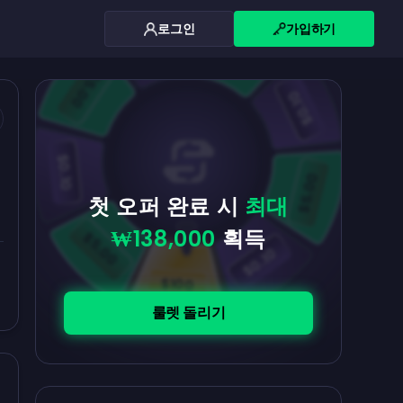
로그인
가입하기
$0.10
$5.00
$5.00
$0.10
$0.10
$5.00
첫 오퍼 완료 시
최대
₩138,000
획득
$5.00
$0.10
$100
룰렛 돌리기