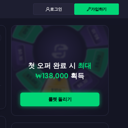
로그인
가입하기
$0.10
$5.00
$5.00
$0.10
$0.10
$5.00
첫 오퍼 완료 시
최대
₩138,000
획득
$5.00
$0.10
$100
룰렛 돌리기