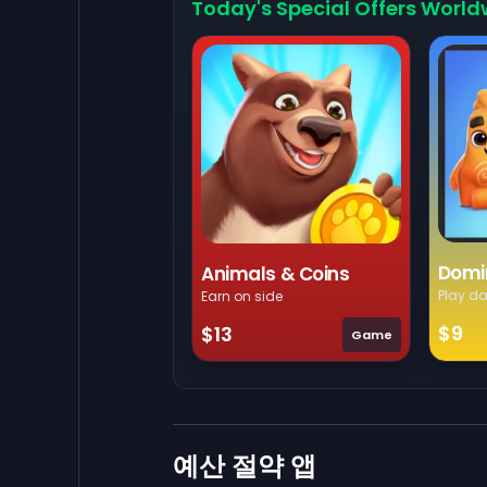
Today's Special Offers World
Domi
Animals & Coins
Play da
Earn on side
$9
$13
Game
예산 절약 앱