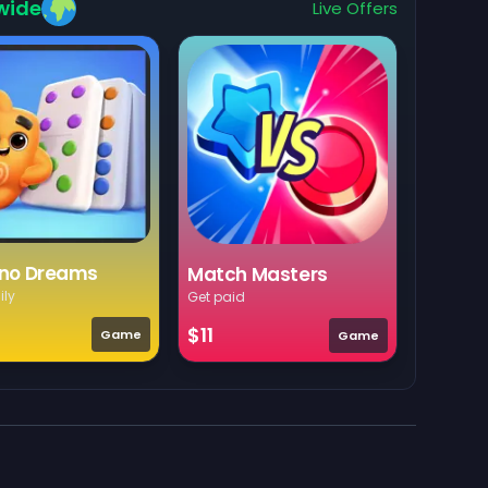
wide
Live Offers
no Dreams
Match Masters
ily
Get paid
$11
Game
Game