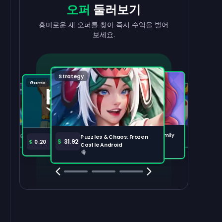
현금으로
출금
리워드
받기
오퍼
둘러보기
수익을 빠르고 간편하게 현금화하세요.
태스크를 완료하고 잔액이 늘어나는 걸
흥미로운 새 오퍼를 찾아 즉시 수익을 벌어
지켜보세요.
보세요.
출금하기
100,000
Strategy
Puzzle
Game
Game
Tabletop
주요 오퍼
전체 보기
Disney Solitaire
Bingo Dice iOS
Merge Help: Warm Family
$
36.97
$
36.02
Puzzles & Chaos: Frozen
Amazon Prime
$
30.00
$
31.92
$
0.20
Android
Castle Android
Clash Royale
Clash Of Clans
Brawl Stars
Coin Mast