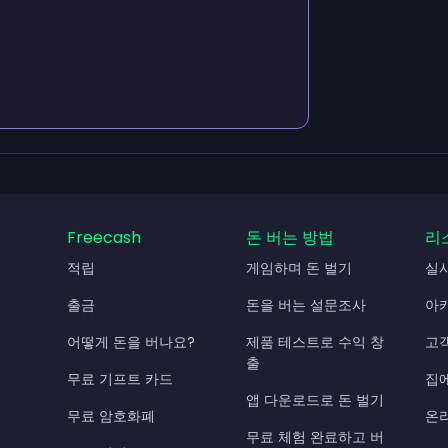
Freecash
돈 버는 방법
리
적립
게임하며 돈 벌기
실
출금
돈을 버는 설문조사
아
어떻게 돈을 버나요?
제품 테스트로 수익 창
고
출
무료 기프트 카드
집
앱 다운로드로 돈 벌기
무료 암호화폐
온
무료 체험 완료하고 버