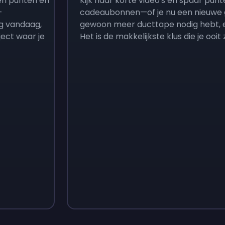
en punten en
Kijk naar korte video's en spaar pu
-
cadeaubonnen—of je nu een nieuwe 
g vandaag,
gewoon meer ducttape nodig hebt, 
ject waar je
Het is de makkelijkste klus die je ooit 
Sign up
Sign up
€ 3,05
€ 4,18