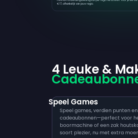
minimum uitbetalingsbedrag kan per regio verschillen. Voor je eerste 
€ 17, afhankelijk van jouw regio.
4 Leuke & Ma
Cadeaubonne
Speel Games
Speel games, verdien punten en 
cadeaubonnen—perfect voor he
boormachine of een zak houtsko
soort plezier, nu met extra moe