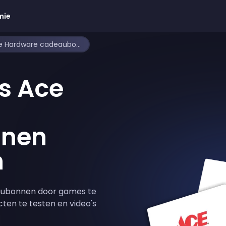
mie
Hoe je gratis Ace Hardware cadeaubonnen kunt krijgen
is Ace
nen
n
aubonnen door games te
cten te testen en video's