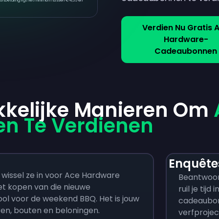
uitbetaling ligt het minimum tussen € 4,35 en
Verdien Nu Gratis 
Hardware-
Cadeaubonnen
kkelijke Manieren Om
n Te Verdienen
Enquêtes
wissel ze in voor Ace Hardware
Beantwoor
t kopen van die nieuwe
ruil je tij
ol voor de weekend BBQ. Het is jouw
cadeaubo
ren, bouten en beloningen.
verfproje