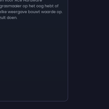
nten voor Ace Hardware
grasmaaier op het oog hebt of
elke weergave bouwt waarde op.
zult doen.