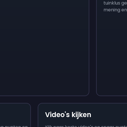
tuinklus g
mening en 
Monopoly Go!
Uno
$
215
$
10
Video's kijken