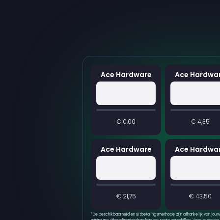
Ace Hardware
Ace Hardwa
€ 0,00
€ 4,35
Ace Hardware
Ace Hardwa
€ 21,75
€ 43,50
*
De beschikbaarheid en uitbetalingsmethode zijn afhankelijk van jouw