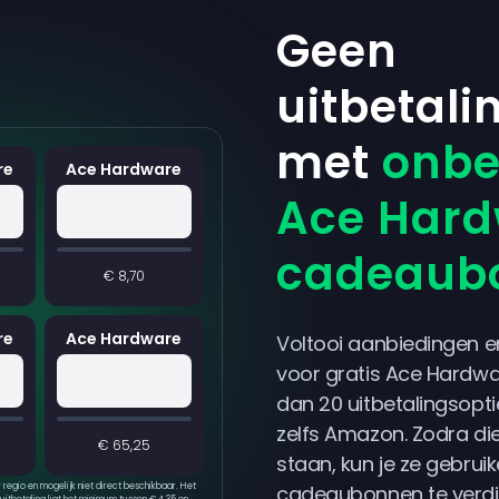
Geen
uitbetali
met
onbep
re
Ace Hardware
Ace Har
cadeaub
€ 8,70
re
Ace Hardware
Voltooi aanbiedingen e
voor gratis Ace Hardwa
dan 20 uitbetalingsopti
zelfs Amazon. Zodra die
€ 65,25
staan, kun je ze gebru
 regio en mogelijk niet direct beschikbaar. Het
cadeaubonnen te verdi