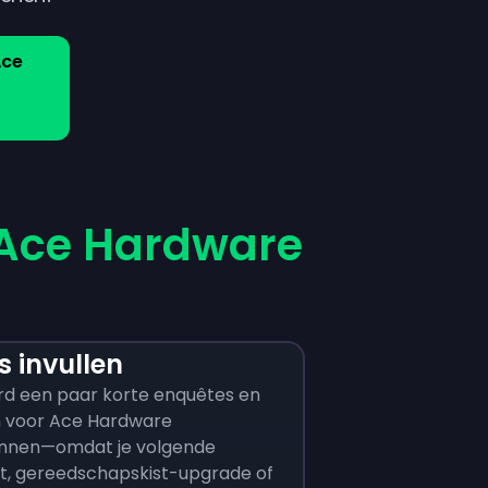
Ace
Ace Hardware
 invullen
d een paar korte enquêtes en
d in voor Ace Hardware
nnen—omdat je volgende
ct, gereedschapskist-upgrade of