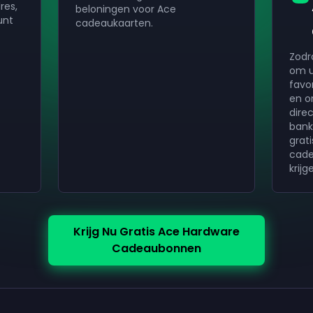
res,
beloningen voor Ace
unt
cadeaukaarten.
Zodr
om ui
favo
en o
direc
bank
grat
cade
krijg
Krijg Nu Gratis Ace Hardware
Cadeaubonnen