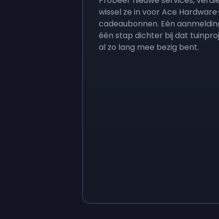
Probeer nieuwe services, verdi
wissel ze in voor Ace Hardware
cadeaubonnen. Eén aanmeldin
één stap dichter bij dat tuinpro
al zo lang mee bezig bent.
Sign up
Sign up
€ 9
€ 0,87