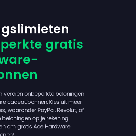
ngslimieten
erkte gratis
dware-
onnen
n verdien onbeperkte beloningen
re cadeaubonnen. Kies uit meer
es, waaronder PayPal, Revolut, of
 beloningen op je rekening
iken om gratis Ace Hardware
enen!