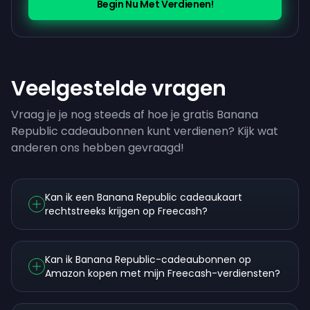
Begin Nu Met Verdienen!
Veelgestelde vragen
Vraag je je nog steeds af hoe je gratis Banana
Republic cadeaubonnen kunt verdienen? Kijk wat
anderen ons hebben gevraagd!
Kan ik een Banana Republic cadeaukaart
rechtstreeks krijgen op Freecash?
Kan ik Banana Republic-cadeaubonnen op
Amazon kopen met mijn Freecash-verdiensten?