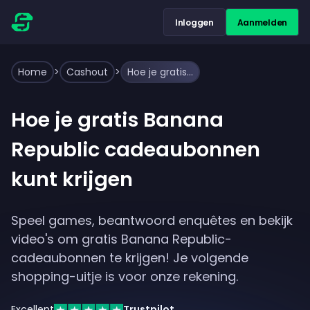
Inloggen
Aanmelden
Home
>
Cashout
>
Hoe je gratis Banana Republic cadeaubonnen kunt krijgen
Hoe je gratis Banana
Republic cadeaubonnen
kunt krijgen
Speel games, beantwoord enquêtes en bekijk
video's om gratis Banana Republic-
cadeaubonnen te krijgen! Je volgende
shopping-uitje is voor onze rekening.
Excellent
Trustpilot