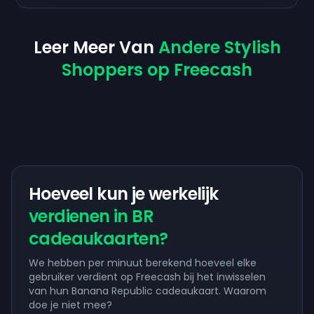
Leer Meer Van
Andere Stylish
Shoppers op Freecash
Hoeveel kun je werkelijk
verdienen in BR
cadeaukaarten?
We hebben per minuut berekend hoeveel elke
gebruiker verdient op Freecash bij het inwisselen
van hun Banana Republic cadeaukaart. Waarom
doe je niet mee?