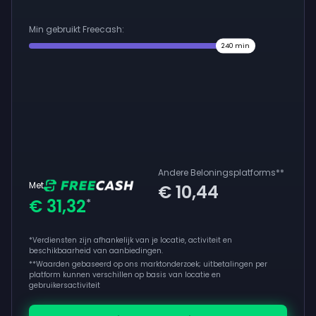
Min gebruikt Freecash:
240
min
Andere Beloningsplatforms
**
Met
€ 10,44
€ 31,32
*
*Verdiensten zijn afhankelijk van je locatie, activiteit en
beschikbaarheid van aanbiedingen.
**
Waarden gebaseerd op ons marktonderzoek; uitbetalingen per
platform kunnen verschillen op basis van locatie en
gebruikersactiviteit