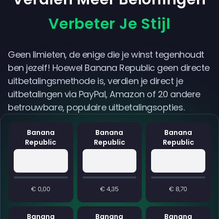
Verbeter Je Stijl
Geen limieten, de enige die je winst tegenhoudt
ben jezelf! Hoewel Banana Republic geen directe
uitbetalingsmethode is, verdien je direct je
uitbetalingen via PayPal, Amazon of 20 andere
betrouwbare, populaire uitbetalingsopties.
Banana
Banana
Banana
Republic
Republic
Republic
€ 0,00
€ 4,35
€ 8,70
Banana
Banana
Banana