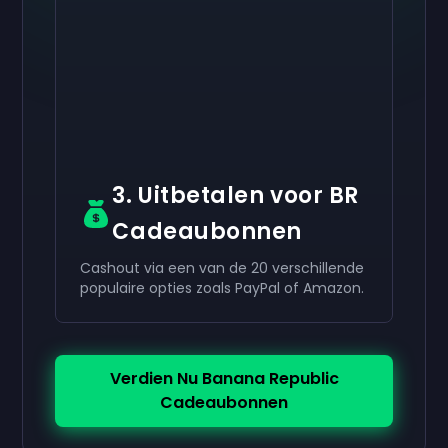
Activeer je
Activeer je
Activeer je
€ 50
€ 30
€ 10
Cadeaubon
Cadeaubon
Cadeaubon
now
now
now
Je hebt succesvol ontvangen:
Je hebt succesvol ontvangen:
Je hebt succesvol ontvangen:
€ 50
€ 30
€ 10
cadeaukaart.
cadeaukaart.
cadeaukaart.
Gebruik het in je account.
Gebruik het in je account.
Gebruik het in je account.
3. Uitbetalen voor BR
Cadeaubonnen
Cashout via een van de 20 verschillende
populaire opties zoals PayPal of Amazon.
Verdien Nu Banana Republic
Cadeaubonnen