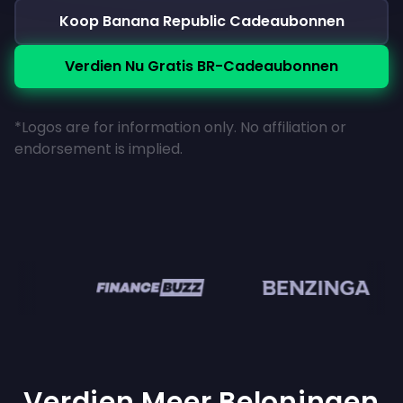
Koop Banana Republic Cadeaubonnen
Verdien Nu Gratis BR-Cadeaubonnen
*Logos are for information only. No affiliation or
endorsement is implied.
en
Verdien Meer Beloningen