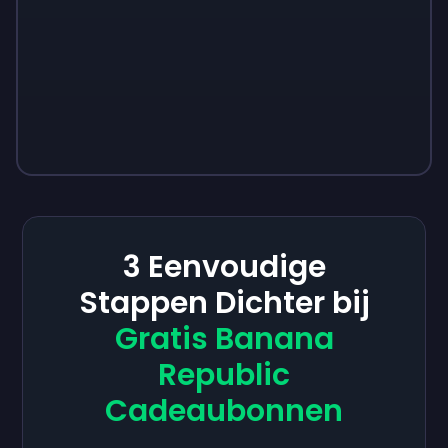
3 Eenvoudige
Stappen Dichter bij
Gratis Banana
Republic
Cadeaubonnen