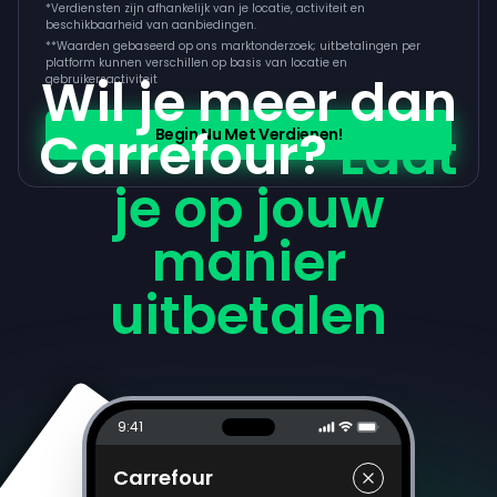
*Verdiensten zijn afhankelijk van je locatie, activiteit en
beschikbaarheid van aanbiedingen.
**
Waarden gebaseerd op ons marktonderzoek; uitbetalingen per
platform kunnen verschillen op basis van locatie en
Wil je meer dan
gebruikersactiviteit
Carrefour?
Laat
Begin Nu Met Verdienen!
je op jouw
manier
uitbetalen
9:41
Carrefour