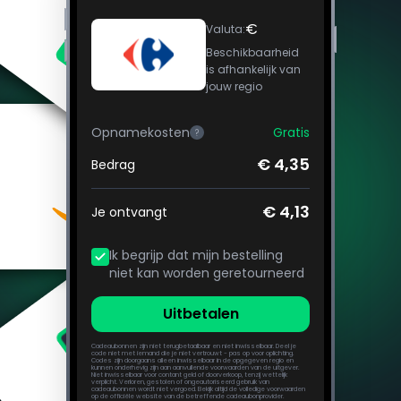
€
Valuta
:
Beschikbaarheid
is afhankelijk van
jouw regio
Opnamekosten
Gratis
?
€ 4,35
Bedrag
€ 4,13
Je ontvangt
Ik begrijp dat mijn bestelling
niet kan worden geretourneerd
Uitbetalen
Cadeaubonnen zijn niet terugbetaalbaar en niet inwisselbaar. Deel je
code niet met iemand die je niet vertrouwt - pas op voor oplichting.
Codes zijn doorgaans alleen inwisselbaar in de opgegeven regio en
kunnen onderhevig zijn aan aanvullende voorwaarden van de uitgever.
Niet inwisselbaar voor contant geld of doorverkoop, tenzij wettelijk
verplicht. Verloren, gestolen of ongeautoriseerd gebruik van
cadeaubonnen wordt niet vergoed. Bekijk altijd de volledige voorwaarden
op de officiële website van de betreffende cadeaubonprovider.