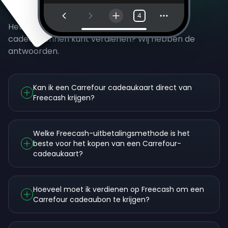
Veelgestelde vragen
4
Heb je nog vragen over hoe je Carrefour-
cadeaubonnen kunt verdienen? Wij hebben de
antwoorden.
Kan ik een Carrefour cadeaukaart direct van
Freecash krijgen?
Welke Freecash-uitbetalingsmethode is het
beste voor het kopen van een Carrefour-
cadeaukaart?
Hoeveel moet ik verdienen op Freecash om een
Carrefour cadeaubon te krijgen?