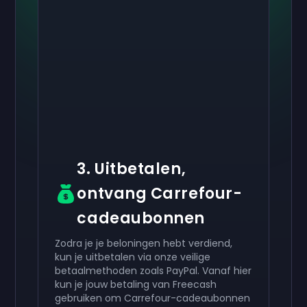
Activeer je
Activeer je
Activeer je
€ 50
€ 30
€ 10
Cadeaubon
Cadeaubon
Cadeaubon
now
now
now
Je hebt succesvol ontvangen:
Je hebt succesvol ontvangen:
Je hebt succesvol ontvangen:
€ 50
€ 30
€ 10
cadeaukaart.
cadeaukaart.
cadeaukaart.
Gebruik het in je account.
Gebruik het in je account.
Gebruik het in je account.
3. Uitbetalen,
ontvang Carrefour-
cadeaubonnen
Zodra je je beloningen hebt verdiend,
kun je uitbetalen via onze veilige
betaalmethoden zoals PayPal. Vanaf hier
kun je jouw betaling van Freecash
gebruiken om Carrefour-cadeaubonnen