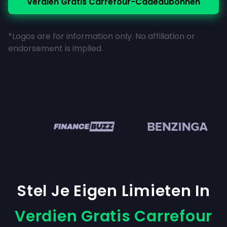
Verdien Gratis Carrefour-Cadeaubonnen
*Logos are for information only. No affiliation or
endorsement is implied.
en
Stel Je Eigen Limieten In
Verdien Gratis Carrefour