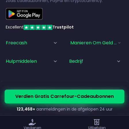
zoals cadeaubonnen, PayPal en cryptocurrency.
Excellent
Trustpilot
Freecash
Manieren Om Geld Te Ve
Hulpmiddelen
Bedrijf
© Freecash
2026
•
Servicevoorwaarden
•
Privacybeleid
Verdien Gratis Carrefour-Cadeaubonnen
•
Cookiebeleid
•
Colofon
123,468
+
aanmeldingen in de afgelopen 24 uur
Verdienen
Uitbetalen