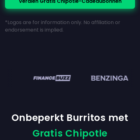
Verdien Gratis Chipotle-Cadeaubonnen
*Logos are for information only. No affiliation or
endorsement is implied.
en
Onbeperkt Burritos met
Gratis Chipotle