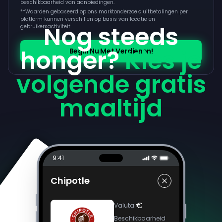
beschikbaarheid van aanbiedingen.
**
Waarden gebaseerd op ons marktonderzoek; uitbetalingen per
platform kunnen verschillen op basis van locatie en
Nog steeds
gebruikersactiviteit
honger?
Kies je
Begin Nu Met Verdienen!
volgende gratis
maaltijd
9:41
Chipotle
€
Valuta
:
Beschikbaarheid