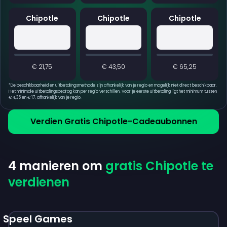
Chipotle
Chipotle
Chipotle
€ 21,75
€ 43,50
€ 65,25
*
De beschikbaarheid en uitbetalingsmethode zijn afhankelijk van je regio en mogelijk niet direct beschikbaar.
Het minimale uitbetalingsbedrag kan per regio verschillen. Voor je eerste uitbetaling ligt het minimum tussen
€ 4,35 en € 17, afhankelijk van je regio.
Verdien Gratis Chipotle-Cadeaubonnen
4 manieren om
gratis Chipotle te
verdienen
Speel Games