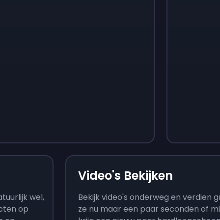
Monopoly Go!
Uno
$
215
$
10
Video's Bekijken
uurlijk wel,
Bekijk video's onderweg en verdien
ucten op
ze nu maar een paar seconden of mi