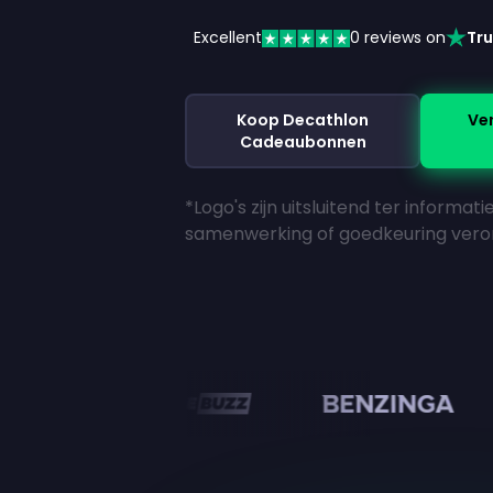
Excellent
0
reviews on
Tru
Koop Decathlon
Ve
Cadeaubonnen
*Logo's zijn uitsluitend ter informat
samenwerking of goedkeuring vero
en