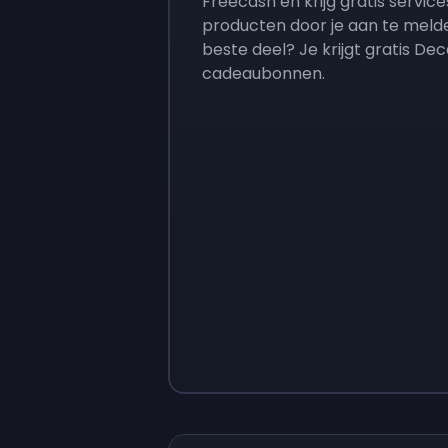
Freecash en krijg gratis service
producten door je aan te meld
beste deel? Je krijgt gratis De
cadeaubonnen.
Sign up
Sign up
€ 9
€ 0,87