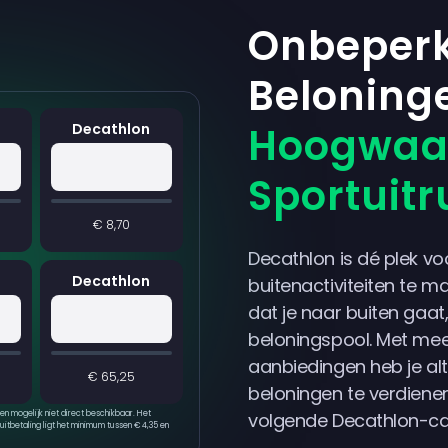
Onbeperk
Beloning
Hoogwaa
Decathlon
Sportuitr
€ 8,70
Decathlon is dé plek vo
Decathlon
buitenactiviteiten te m
dat je naar buiten gaa
beloningspool. Met me
aanbiedingen heb je al
€ 65,25
beloningen te verdienen 
 en mogelijk niet direct beschikbaar. Het
volgende Decathlon-c
uitbetaling ligt het minimum tussen € 4,35 en