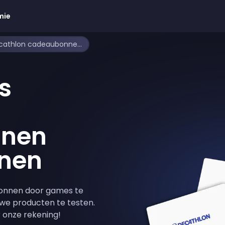
mie
Hoe je gratis Decathlon cadeaubonnen kunt verdienen
s
nen
enen
onnen door games te
euwe producten te testen.
r onze rekening!