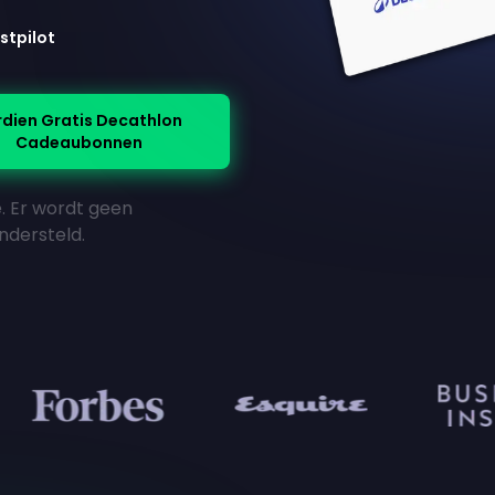
stpilot
rdien Gratis Decathlon
Cadeaubonnen
ie. Er wordt geen
ndersteld.