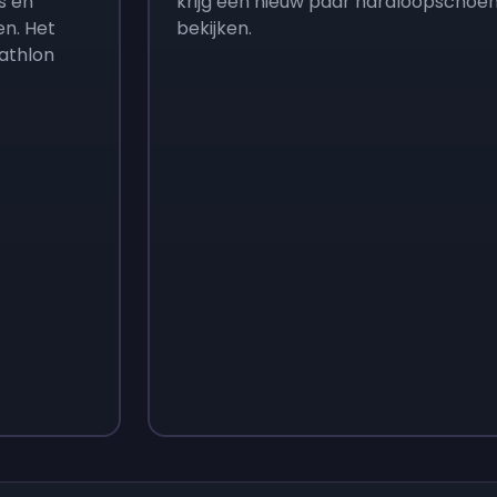
s en
krijg een nieuw paar hardloopschoen
en. Het
bekijken.
cathlon
Sign up
Sign up
€ 3,05
€ 4,18