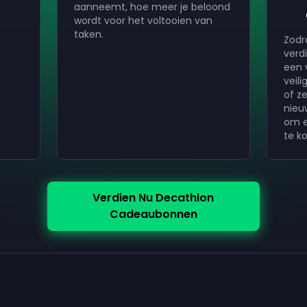
aanneemt, hoe meer je beloond
wordt voor het voltooien van
taken.
Zodr
verdi
een 
veili
of ze
nieu
om e
te k
Verdien Nu Decathlon
Cadeaubonnen