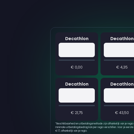
Decathlon
Decathlon
€ 0,00
€ 4,35
Decathlon
Decathlon
€ 21,75
€ 43,50
*
Beschikbaarheid en uitbetalingsmethode zijn afhankelijk van je regio
minimale uitbetalingsbedrag kan per regio verschillen. Voor je eerste 
€ 17, afhankelijk van je regio.