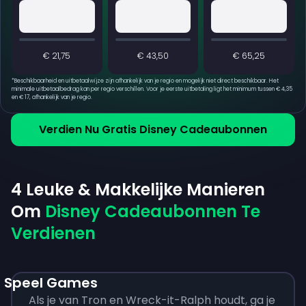
€ 21,75
€ 43,50
€ 65,25
*
Beschikbaarheid en uitbetaalwijze zijn afhankelijk van je regio en mogelijk niet direct beschikbaar. Het
minimale uitbetaalbedrag kan per regio verschillen. Voor je eerste uitbetaling ligt het minimum tussen € 4,35
en € 17, afhankelijk van je regio.
Verdien Nu Gratis Disney Cadeaubonnen
4 Leuke & Makkelijke Manieren
Om
Disney Cadeaubonnen Te
Verdienen
Speel Games
Als je van Tron en Wreck-it-Ralph houdt, ga je