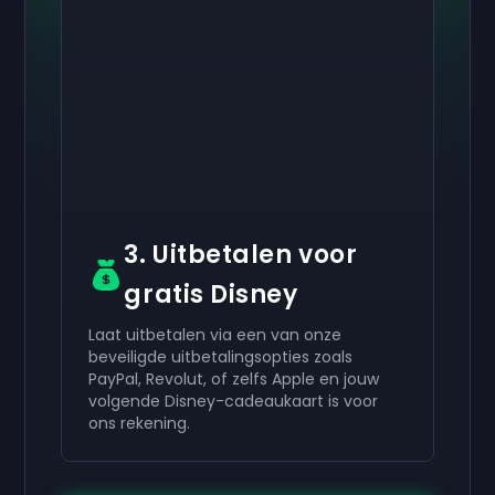
Activeer je
Activeer je
Activeer je
€ 50
€ 30
€ 10
Cadeaubon
Cadeaubon
Cadeaubon
now
now
now
Je hebt succesvol ontvangen:
Je hebt succesvol ontvangen:
Je hebt succesvol ontvangen:
€ 50
€ 30
€ 10
cadeaukaart.
cadeaukaart.
cadeaukaart.
Gebruik het in je account.
Gebruik het in je account.
Gebruik het in je account.
3. Uitbetalen voor
gratis Disney
Laat uitbetalen via een van onze
beveiligde uitbetalingsopties zoals
PayPal, Revolut, of zelfs Apple en jouw
volgende Disney-cadeaukaart is voor
ons rekening.