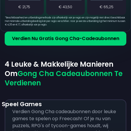
€ 21,75
€ 43,50
€ 65,25
*
Beschikbaarheid en uitbetalingsmethode zijn afhankelijk van je regio en zijn mogelijk niet direct beschikbaar.
Het minimale uitbetalingsbedrag kan per regio verschillen. Voor je eerste uitbetaling ligt het minimum tussen
€ 4,35 en € 17, afhankelijk van je regio.
Verdien Nu Gratis Gong Cha-Cadeaubonnen
4 Leuke & Makkelijke Manieren
Om
Gong Cha Cadeaubonnen Te
Verdienen
Speel Games
Verdien Gong Cha cadeaubonnen door leuke
games te spelen op Freecash! Of je nu van
puzzels, RPG's of tycoon-games houdt, wij