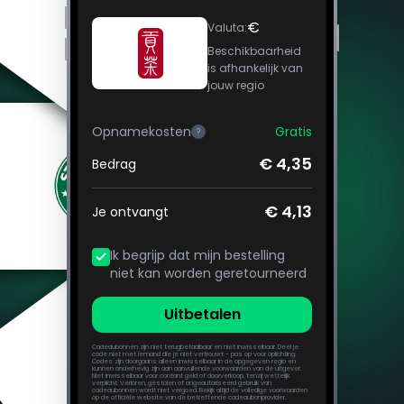
€
Valuta
:
Beschikbaarheid
is afhankelijk van
jouw regio
Opnamekosten
Gratis
?
€ 4,35
Bedrag
€ 4,13
Je ontvangt
Ik begrijp dat mijn bestelling
niet kan worden geretourneerd
Uitbetalen
Cadeaubonnen zijn niet terugbetaalbaar en niet inwisselbaar. Deel je
code niet met iemand die je niet vertrouwt - pas op voor oplichting.
Codes zijn doorgaans alleen inwisselbaar in de opgegeven regio en
kunnen onderhevig zijn aan aanvullende voorwaarden van de uitgever.
Niet inwisselbaar voor contant geld of doorverkoop, tenzij wettelijk
verplicht. Verloren, gestolen of ongeautoriseerd gebruik van
cadeaubonnen wordt niet vergoed. Bekijk altijd de volledige voorwaarden
op de officiële website van de betreffende cadeaubonprovider.