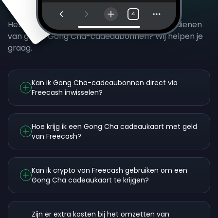
Veelgestelde vragen
4
Heb je nog vragen over Freecash en het verdienen
van gratis Gong Cha-cadeaubonnen? Wij helpen je
graag.
Kan ik Gong Cha-cadeaubonnen direct via
Freecash inwisselen?
Hoe krijg ik een Gong Cha cadeaukaart met geld
van Freecash?
Kan ik crypto van Freecash gebruiken om een
Gong Cha cadeaukaart te krijgen?
Zijn er extra kosten bij het omzetten van