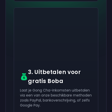
Activeer je
Activeer je
Activeer je
€ 50
€ 30
€ 10
Cadeaubon
Cadeaubon
Cadeaubon
now
now
now
Je hebt succesvol ontvangen:
Je hebt succesvol ontvangen:
Je hebt succesvol ontvangen:
€ 50
€ 30
€ 10
cadeaukaart.
cadeaukaart.
cadeaukaart.
Gebruik het in je account.
Gebruik het in je account.
Gebruik het in je account.
3. Uitbetalen voor
gratis Boba
Laat je Gong Cha-inkomsten uitbetalen
via een van onze beschikbare methoden
zoals PayPal, bankoverschrijving, of zelfs
Google Pay.