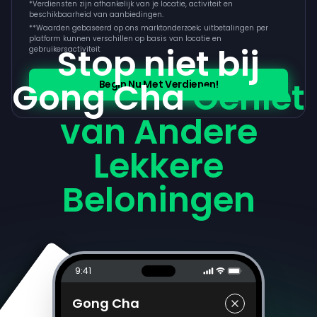
*Verdiensten zijn afhankelijk van je locatie, activiteit en
beschikbaarheid van aanbiedingen.
**
Waarden gebaseerd op ons marktonderzoek; uitbetalingen per
platform kunnen verschillen op basis van locatie en
Stop niet bij
gebruikersactiviteit
Gong Cha
Geniet
Begin Nu Met Verdienen!
van Andere
Lekkere
Beloningen
9:41
Gong Cha