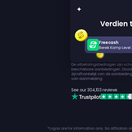
Verdien t
Freecash
Bereik Kamp Level 
De uitbetalingsbedragen zijn sch
beschikbare aanbiedingen. Daadw
zijnafhankelijk van de aanbieding
van aanmelding.
See our
304,103
reviews
*Logos are for information only. No affiliation 