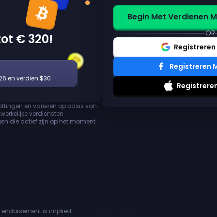
Begin Met Verdienen M
OR
ot € 320!
Registreren
Registreren 
26 en verdien $30
Registrere
attingen en variëren op basis van
erkelijke verdiensten
en die actief zijn op het moment
or endorsement is implied.