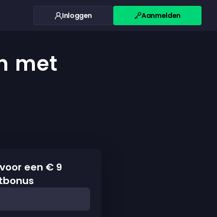
Inloggen
Aanmelden
en met
 voor een € 9
tbonus