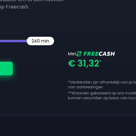
 op Freecash.
240
min
Met
€ 31,32
*
*Verdiensten zijn afhankelijk van je l
van aanbiedingen.
**
Waarden gebaseerd op ons markton
kunnen verschillen op basis van locat