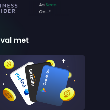
As
Seen
On...*
ival met