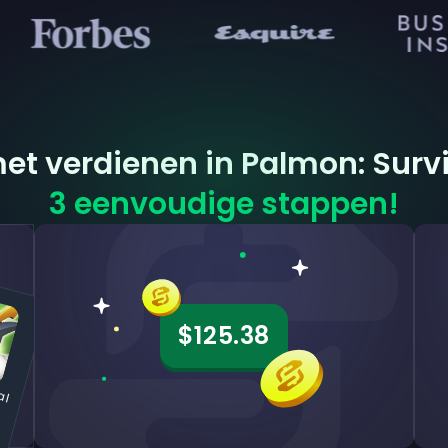
et verdienen in Palmon: Surv
3 eenvoudige stappen!
$125.38
a
m
o
n
S
u
a
n
d
o