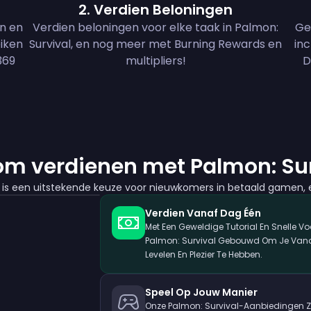
2
.
Verdien Beloningen
en en
Verdien beloningen voor elke taak in Palmon:
Ge
eiken
Survival, en nog meer met Burning Rewards en
inc
369
multipliers!
D
m verdienen met Palmon: Sur
l is een uitstekende keuze voor nieuwkomers in betaald gamen, e
Verdien Vanaf Dag Één
Met Een Geweldige Tutorial En Snelle Vo
Palmon: Survival Gebouwd Om Je Vana
Levelen En Plezier Te Hebben.
Speel Op Jouw Manier
Onze Palmon: Survival-Aanbiedingen Z