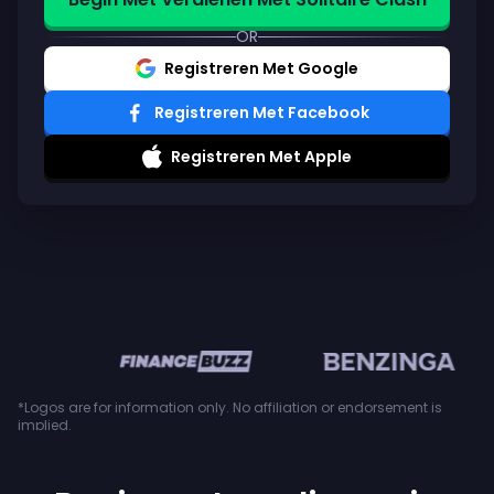
OR
Registreren Met Google
Registreren Met Facebook
Registreren Met Apple
en
*Logos are for information only. No affiliation or endorsement is
implied.