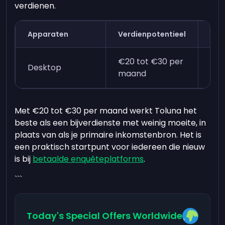
verdienen.
Apparaten
Verdienpotentieel
Tij
€20 tot €30 per
Twe
Desktop
maand
min
Met €20 tot €30 per maand werkt Toluna het
beste als een bijverdienste met weinig moeite, in
plaats van als je primaire inkomstenbron. Het is
een praktisch startpunt voor iedereen die nieuw
is bij
betaalde enquêteplatforms
.
```
Today's Special Offers Worldwide