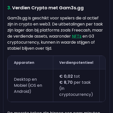
Verdien Crypto met Gam3s.gg
Gam3s.gg is geschikt voor spelers die al actief
zijn in crypto en web3. De uitbetalingen per taak
zijn lager dan bij platforms zoals Freecash, maar
de verdiende assets, waaronder
NFTs
en G3
cryptocurrency, kunnen in waarde stijgen of
stabiel blijven over tijd.
Apparaten
Verdienpotentieel
Tij
€ 0,02
tot
Desktop en
€ 8,70
per taak
Dire
Mobiel (iOS en
(in
min
Android)
cryptocurrency)