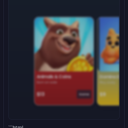
Animals & Coins
Domino Dre
Earn on side
Play daily
$13
$9
Game
```html