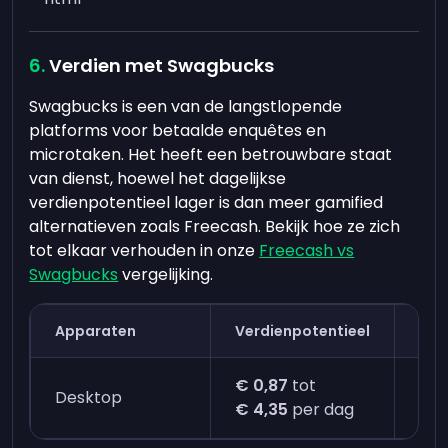
Verdien met Swagbucks
Swagbucks is een van de langstlopende
platforms voor betaalde enquêtes en
microtaken. Het heeft een betrouwbare staat
van dienst, hoewel het dagelijkse
verdienpotentieel lager is dan meer gamified
alternatieven zoals Freecash. Bekijk hoe ze zich
tot elkaar verhouden in onze
Freecash vs
Swagbucks
vergelijking.
Apparaten
Verdienpotentieel
Tij
€ 0,87
tot
Eén
Desktop
€ 4,35
per dag
min