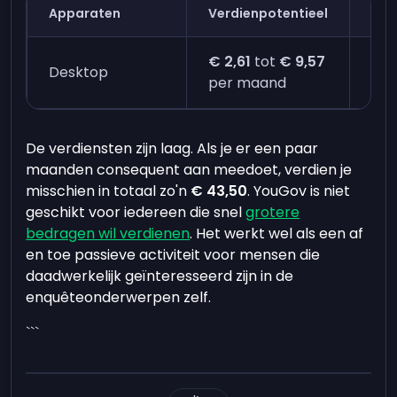
Apparaten
Verdienpotentieel
Tij
€ 2,61
tot
€ 9,57
Twe
Desktop
per maand
min
De verdiensten zijn laag. Als je er een paar
maanden consequent aan meedoet, verdien je
misschien in totaal zo'n
€ 43,50
. YouGov is niet
geschikt voor iedereen die snel
grotere
bedragen wil verdienen
. Het werkt wel als een af
en toe passieve activiteit voor mensen die
daadwerkelijk geïnteresseerd zijn in de
enquêteonderwerpen zelf.
```