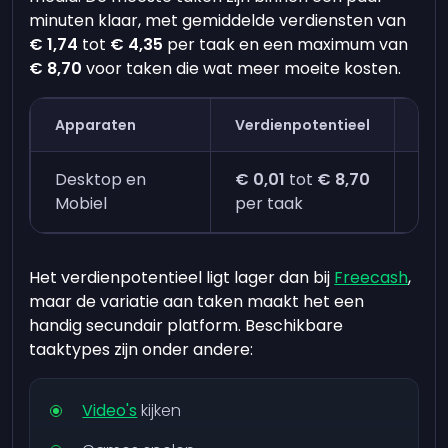
minuten klaar, met gemiddelde verdiensten van
€ 1,74
tot
€ 4,35
per taak en een maximum van
€ 8,70
voor taken die wat meer moeite kosten.
Apparaten
Verdienpotentieel
Tij
Desktop en
€ 0,01
tot
€ 8,70
Vij
Mobiel
per taak
taa
Het verdienpotentieel ligt lager dan bij
Freecash
,
maar de variatie aan taken maakt het een
handig secundair platform. Beschikbare
taaktypes zijn onder andere:
Video's
kijken