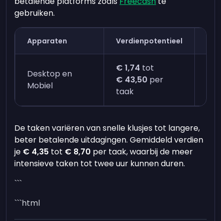
betalende platforms zoals
Freecash
te
gebruiken.
Apparaten
Verdienpotentieel
Tij
€ 1,74
tot
Desktop en
Dir
€ 43,50
per
Mobiel
min
taak
De taken variëren van snelle klusjes tot langere,
beter betalende uitdagingen. Gemiddeld verdien
je
€ 4,35
tot
€ 8,70
per taak, waarbij de meer
intensieve taken tot twee uur kunnen duren.
```
```html