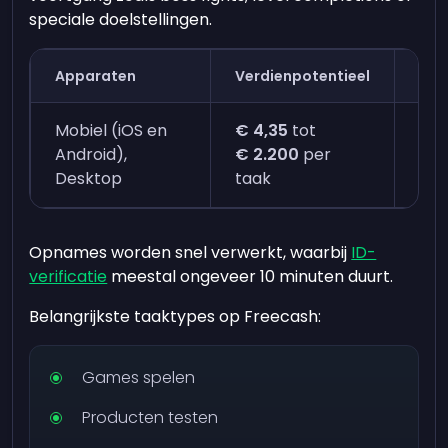
speciale doelstellingen.
Apparaten
Verdienpotentieel
Tij
Mobiel (iOS en
€ 4,35
tot
Dir
Android),
€ 2.200
per
min
Desktop
taak
Opnames worden snel verwerkt, waarbij
ID-
verificatie
meestal ongeveer 10 minuten duurt.
Belangrijkste taaktypes op Freecash:
Games spelen
Producten testen