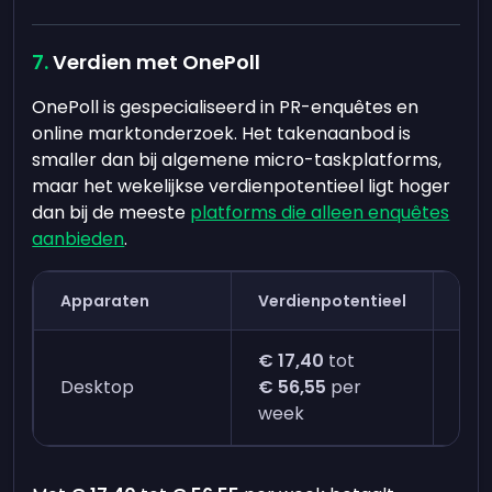
Verdien met OnePoll
OnePoll is gespecialiseerd in PR-enquêtes en
online marktonderzoek. Het takenaanbod is
smaller dan bij algemene micro-taskplatforms,
maar het wekelijkse verdienpotentieel ligt hoger
dan bij de meeste
platforms die alleen enquêtes
aanbieden
.
Apparaten
Verdienpotentieel
Tij
€ 17,40
tot
Vier
Desktop
€ 56,55
per
min
week