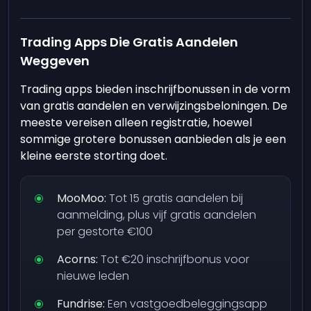
Trading Apps Die Gratis Aandelen
Weggeven
Trading apps bieden inschrijfbonussen in de vorm
van gratis aandelen en verwijzingsbeloningen. De
meeste vereisen alleen registratie, hoewel
sommige grotere bonussen aanbieden als je een
kleine eerste storting doet.
MooMoo:
Tot 15 gratis aandelen bij
aanmelding, plus vijf gratis aandelen
per gestorte €100
Acorns:
Tot €20 inschrijfbonus voor
nieuwe leden
Fundrise:
Een vastgoedbeleggingsapp