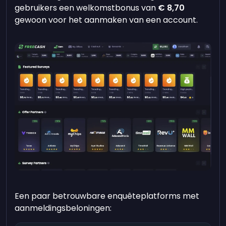
gebruikers een welkomstbonus van
€ 8,70
gewoon voor het aanmaken van een account.
Een paar betrouwbare enquêteplatforms met
aanmeldingsbeloningen: