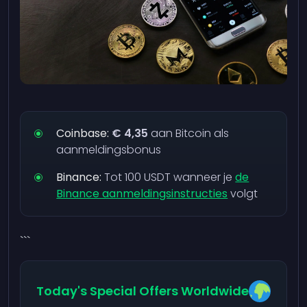
Coinbase:
€ 4,35
aan Bitcoin als
aanmeldingsbonus
Binance:
Tot 100 USDT wanneer je
de
Binance aanmeldingsinstructies
volgt
```
Today's Special Offers Worldwide