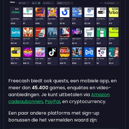
Freecash biedt ook quests, een mobiele app, en
meer dan
45.400
games, enquêtes en video-
aanbiedingen. Je kunt uitbetalen via
Amazon
cadeaubonnen
,
PayPal
, en cryptocurrency.
Een paar andere platforms met sign-up
bonussen die het vermelden waard zijn: