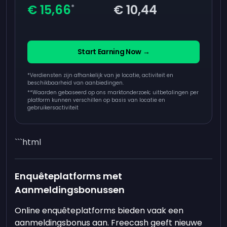
€ 15,66
€ 10,44
*
Start Earning Now →
*Verdiensten zijn afhankelijk van je locatie, activiteit en
beschikbaarheid van aanbiedingen.
**
Waarden gebaseerd op ons marktonderzoek; uitbetalingen per
platform kunnen verschillen op basis van locatie en
gebruikersactiviteit
```html
Enquêteplatforms met
Aanmeldingsbonussen
Online enquêteplatforms bieden vaak een
aanmeldingsbonus aan. Freecash geeft nieuwe