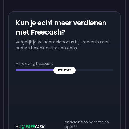
```
Kun je echt meer verdienen
met Freecash?
Vergelijk jouw aanmeldbonus bij Freecash met
andere beloningssites en apps
Min's using Freecash:
120
min
andere beloningssites en
Met
apps
**