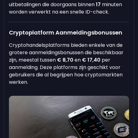
uitbetalingen die doorgaans binnen
17
minuten
worden verwerkt na een snelle ID-check.
Cryptoplatform Aanmeldingsbonussen
Cryptohandelsplatforms bieden enkele van de
grotere aanmeldingsbonussen die beschikbaar
zijn, meestal tussen
€ 8,70
en
€ 17,40
per
aanmelding. Deze platforms zijn geschikt voor
gebruikers die al begrijpen hoe cryptomarkten
werken.