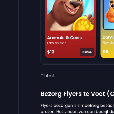
Domi
Animals & Coins
Play da
Earn on side
$9
$13
Game
```html
Bezorg Flyers te Voet (€
Flyers bezorgen is simpelweg betaal
praten. Het vinden van een bedrijf da