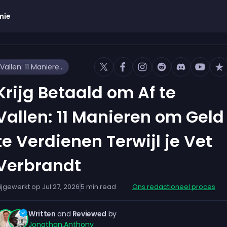
mie
Krijg Betaald om Af te Vallen: 11 Manieren om Geld te Verdienen Terwijl je Vet Verbrandt
Krijg Betaald om Af te
Vallen: 11 Manieren om Geld
te Verdienen Terwijl je Vet
Verbrandt
ijgewerkt op
Jul 27, 2026
5
min read
Ons redactioneel proces
Written
and
Reviewed
by
Jonathan
,
Anthony