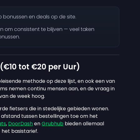
op bonussen en deals op de site.
in om consistent te blijven — veel taken
onussen.
 (€10 tot €20 per Uur)
eleisende methode op deze lijst, en ook een van
rms nemen continu mensen aan, en de vraag in
l van de week hoog.
de fietsers die in stedelijke gebieden wonen.
 afstand tussen bestellingen toe om het
ats
,
DoorDash
en
Grubhub
bieden allemaal
het basistarief.