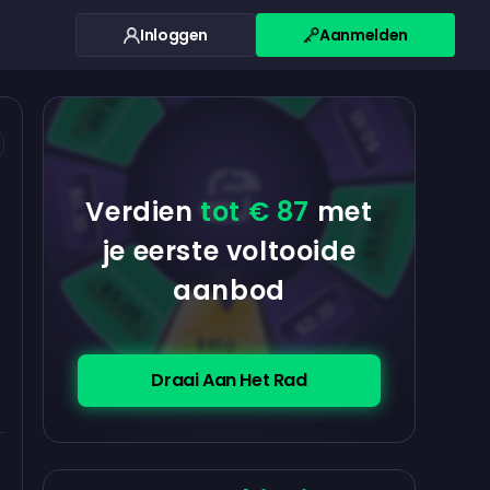
Inloggen
Aanmelden
$0.10
$5.00
$5.00
$0.10
$0.10
Verdien
tot € 87
met
$5.00
je eerste voltooide
aanbod
$5.00
$0.10
$100
Draai Aan Het Rad