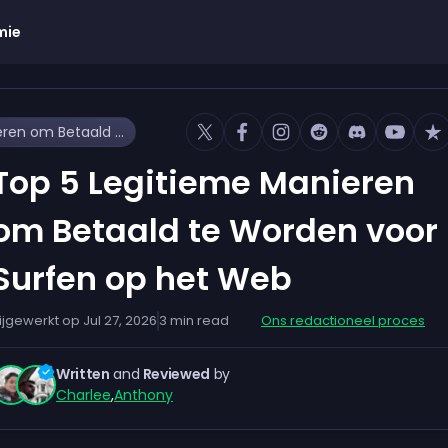
mie
Top 5 Legitieme Manieren om Betaald te Worden voor Surfen op het Web
Top 5 Legitieme Manieren
om Betaald te Worden voor
Surfen op het Web
ijgewerkt op
Jul 27, 2026
3
min read
Ons redactioneel proces
Written
and
Reviewed
by
Charlee
,
Anthony