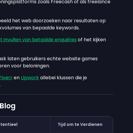
oningsplatforms zoals Freecash of als freelance
beeld het web doorzoeken naar resultaten op
zoekvolumes van bepaalde keywords.
t invullen van betaalde enquêtes
of het kijken
k laten gebruikers echte website games
eren voor beloningen.
Fiverr
en
Upwork
allebei klussen die je
.
 Blog
tentieel
Tijd om te Verdienen