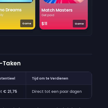
no Dreams
Match Masters
ily
Get paid
$11
Game
Game
o-Taken
tentieel
Tijd om te Verdienen
ot
€ 21,75
Direct tot een paar dagen