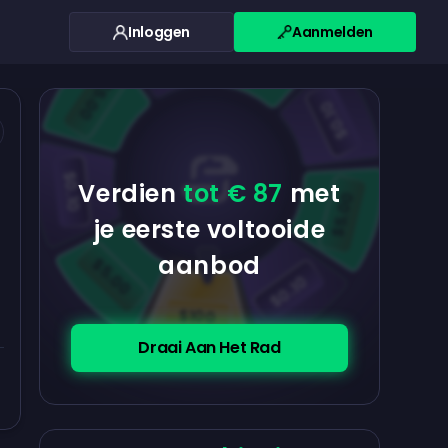
Inloggen
Aanmelden
$0.10
$5.00
$5.00
$0.10
$0.10
Verdien
tot € 87
met
$5.00
je eerste voltooide
aanbod
$5.00
$0.10
$100
Draai Aan Het Rad