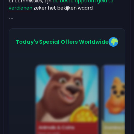
of commissies, zijn
de beste apps om geld te
verdienen
zeker het bekijken waard.
```
Today's Special Offers Worldwide
Animals & Coins
Domino Dre
Earn on side
Play daily