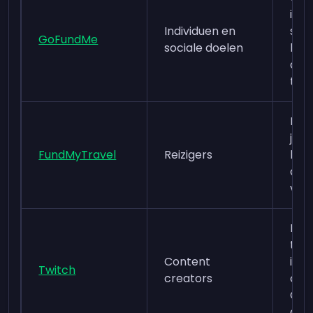
inza
Individuen en
star
GoFundMe
sociale doelen
bre
doel
tot 
Laat
je b
FundMyTravel
Reizigers
krap
doo
vre
Pote
ter
Content
ink
Twitch
creators
com
Gro
doe