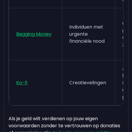
Gee
Individuen met
grat
Begging Money
urgente
Ond
financiële nood
Zel
Acc
lid
Ko-fi
Creatievelingen
sho
com
plek
Als je geld wilt verdienen op jouw eigen
voorwaarden zonder te vertrouwen op donaties