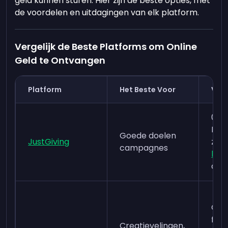
geld kunnen sturen. Hier zijn de beste opties, met
de voordelen en uitdagingen van elk platform.
Vergelijk de Beste Platforms om Online
Geld te Ontvangen
Platform
Het Beste Voor
Voo
0% 
Lag
Goede doelen
JustGiving
zie
J
campagnes
kos
deta
Gee
fina
Creatievelingen,