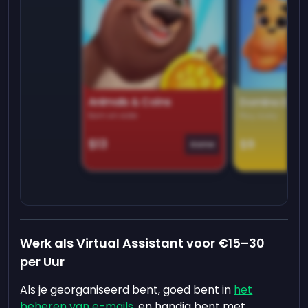
Animals & Coins
Domino Dre
Earn on side
Play daily
$13
$9
Game
Werk als Virtual Assistant voor €15–30
per Uur
Als je georganiseerd bent, goed bent in
het
beheren van e-mails
, en handig bent met