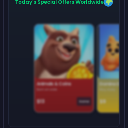
Today's Special Offers Worldwide
Animals & Coins
Domino Dre
Earn on side
Play daily
$13
$9
Game