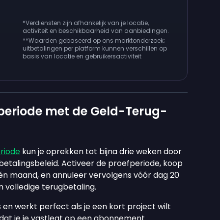
*Verdiensten zijn afhankelijk van je locatie,
activiteit en beschikbaarheid van aanbiedingen.
**
Waarden gebaseerd op ons marktonderzoek;
uitbetalingen per platform kunnen verschillen op
basis van locatie en gebruikersactiviteit
fperiode met de Geld-Terug-
riode
kun je oprekken tot bijna drie weken door
etalingsbeleid. Activeer de proefperiode, koop
n maand, en annuleer vervolgens vóór dag 20
volledige terugbetaling.
 en werkt perfect als je een kort project wilt
rdat je je vastlegt op een abonnement.