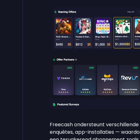
Freecash ondersteunt verschillende
enquêtes, app-installaties — waardo
een terugkerend abonnement zoals