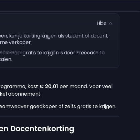
Hide
kun je korting krijgen als student of docent,
erne verkoper.
emaal gratis te krijgen is door Freecash te
talen.
rogramma, kost
€ 20,01
per maand. Voor veel
enkel abonnement.
eamweaver goedkoper of zelfs gratis te krijgen.
 en Docentenkorting