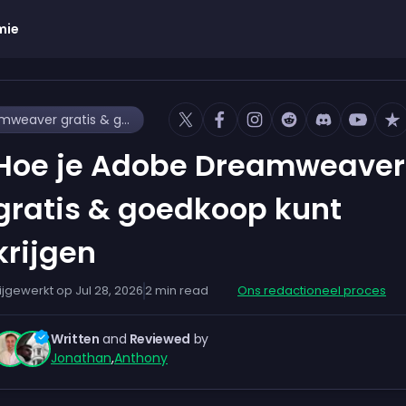
mie
Hoe je Adobe Dreamweaver gratis & goedkoop kunt krijgen
Hoe je Adobe Dreamweaver
gratis & goedkoop kunt
krijgen
ijgewerkt op
Jul 28, 2026
2
min read
Ons redactioneel proces
Written
and
Reviewed
by
Jonathan
,
Anthony