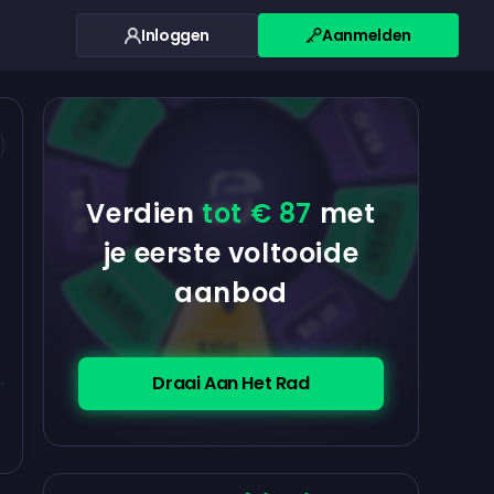
Inloggen
Aanmelden
$0.10
$5.00
$5.00
$0.10
$0.10
Verdien
tot € 87
met
$5.00
je eerste voltooide
aanbod
$5.00
$0.10
$100
Draai Aan Het Rad