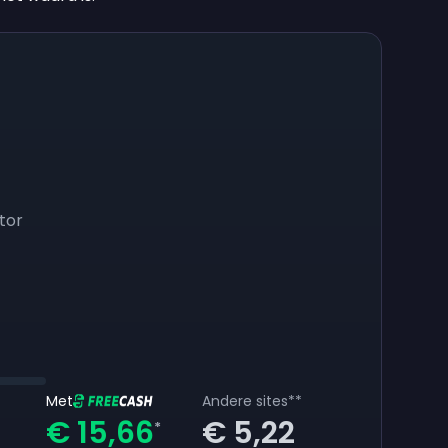
tor
Met
Andere sites
**
€ 15,66
€ 5,22
*