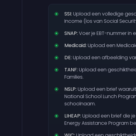
SSI:
Upload een volledige gesch
Income (los van Social Security
SNAP:
Voer je EBT-nummer in e
Medicaid:
Upload een Medicaid
DE:
Upload een afbeelding van 
TANF:
Upload een geschiktheid
Families.
NSLP:
Upload een brief waaruit
National School Lunch Program
schoolnaam.
LIHEAP:
Upload een brief die j
Energy Assistance Program be
WIC:
Upload een geschiktheids