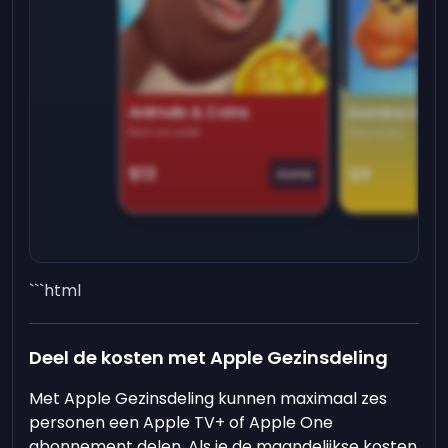
Animals & Coins
Domino Dre
Earn on side
Play daily
$13
$9
Game
```html
Deel de kosten met Apple Gezinsdeling
Met Apple Gezinsdeling kunnen maximaal zes
personen een Apple TV+ of Apple One
abonnement delen. Als je de maandelijkse kosten