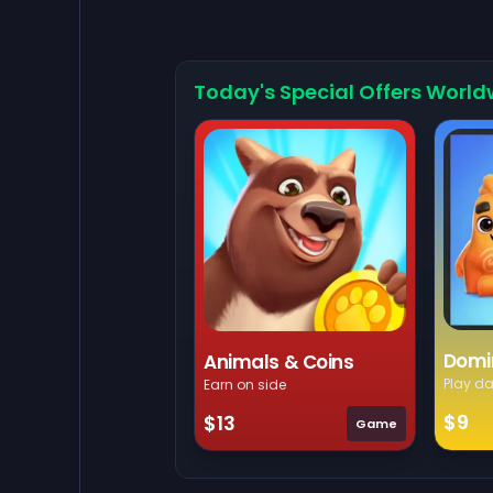
```
Today's Special Offers World
Domi
Animals & Coins
Play da
Earn on side
$9
$13
Game