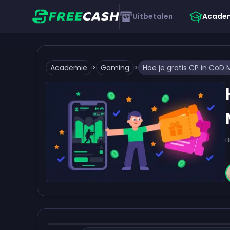
Uitbetalen
Acade
Academie
>
Gaming
>
B