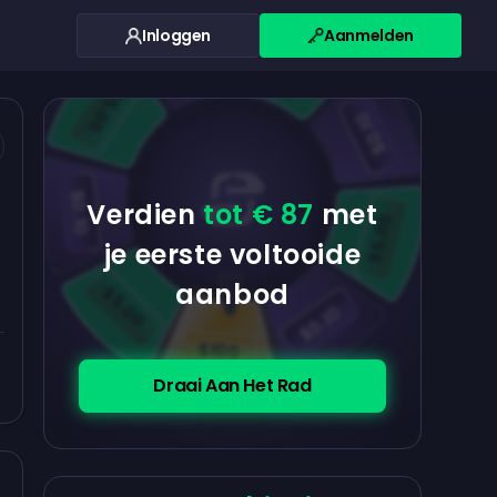
Inloggen
Aanmelden
$0.10
$5.00
$5.00
$0.10
$0.10
Verdien
tot € 87
met
$5.00
je eerste voltooide
aanbod
$5.00
$0.10
$100
Draai Aan Het Rad