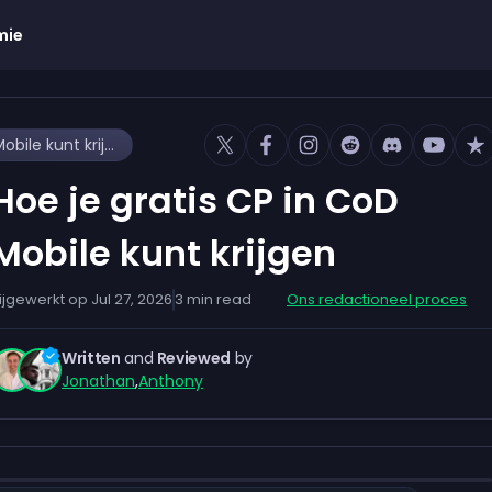
mie
Hoe je gratis CP in CoD Mobile kunt krijgen
Hoe je gratis CP in CoD
Mobile kunt krijgen
ijgewerkt op
Jul 27, 2026
3
min read
Ons redactioneel proces
Written
and
Reviewed
by
Jonathan
,
Anthony