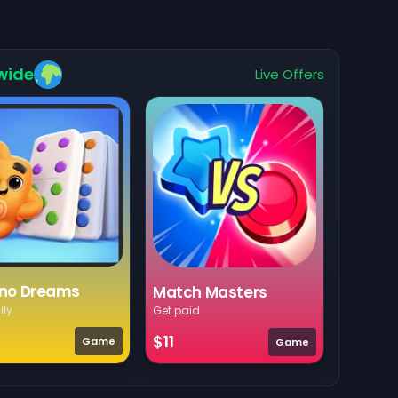
wide
Live Offers
no Dreams
Match Masters
ily
Get paid
$11
Game
Game