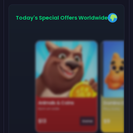
Today's Special Offers Worldwide
Animals & Coins
Domino Dre
Earn on side
Play daily
$13
$9
Game