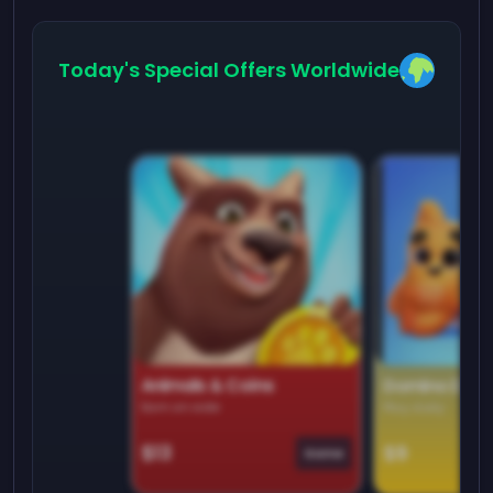
Today's Special Offers Worldwide
Animals & Coins
Domino Dre
Earn on side
Play daily
$13
$9
Game