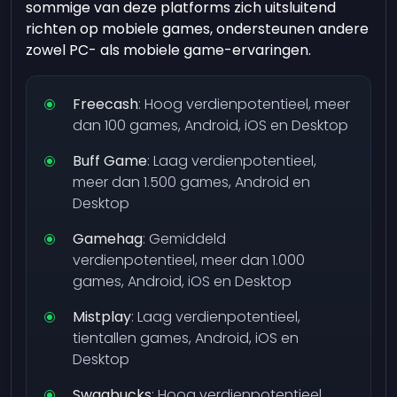
sommige van deze platforms zich uitsluitend
richten op mobiele games, ondersteunen andere
zowel PC- als mobiele game-ervaringen.
Freecash
: Hoog verdienpotentieel, meer
dan 100 games, Android, iOS en Desktop
Buff Game
: Laag verdienpotentieel,
meer dan 1.500 games, Android en
Desktop
Gamehag
: Gemiddeld
verdienpotentieel, meer dan 1.000
games, Android, iOS en Desktop
Mistplay
: Laag verdienpotentieel,
tientallen games, Android, iOS en
Desktop
Swagbucks
: Hoog verdienpotentieel,