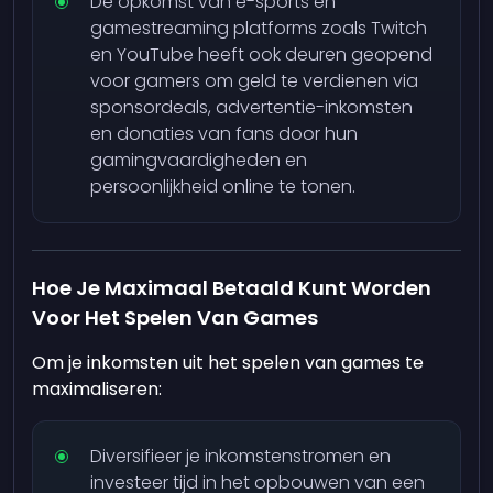
De opkomst van e-sports en
gamestreaming platforms zoals Twitch
en YouTube heeft ook deuren geopend
voor gamers om geld te verdienen via
sponsordeals, advertentie-inkomsten
en donaties van fans door hun
gamingvaardigheden en
persoonlijkheid online te tonen.
Hoe Je Maximaal Betaald Kunt Worden
Voor Het Spelen Van Games
Om je inkomsten uit het spelen van games te
maximaliseren:
Diversifieer je inkomstenstromen en
investeer tijd in het opbouwen van een