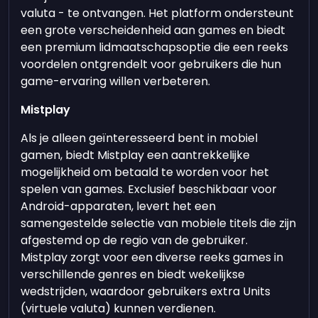
valuta - te ontvangen. Het platform ondersteunt
een grote verscheidenheid aan games en biedt
een premium lidmaatschapsoptie die een reeks
voordelen ontgrendelt voor gebruikers die hun
game-ervaring willen verbeteren.
Mistplay
Als je alleen geïnteresseerd bent in mobiel
gamen, biedt Mistplay een aantrekkelijke
mogelijkheid om betaald te worden voor het
spelen van games. Exclusief beschikbaar voor
Android-apparaten, levert het een
samengestelde selectie van mobiele titels die zijn
afgestemd op de regio van de gebruiker.
Mistplay zorgt voor een diverse reeks games in
verschillende genres en biedt wekelijkse
wedstrijden, waardoor gebruikers extra Units
(virtuele valuta) kunnen verdienen.