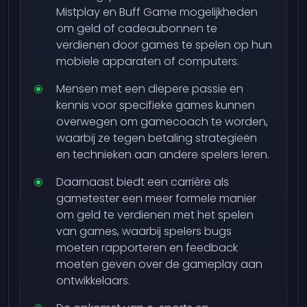
Mistplay en Buff Game mogelijkheden
om geld of cadeaubonnen te
verdienen door games te spelen op hun
mobiele apparaten of computers.
Mensen met een diepere passie en
kennis voor specifieke games kunnen
overwegen om gamecoach te worden,
waarbij ze tegen betaling strategieën
en technieken aan andere spelers leren.
Daarnaast biedt een carrière als
gametester een meer formele manier
om geld te verdienen met het spelen
van games, waarbij spelers bugs
moeten rapporteren en feedback
moeten geven over de gameplay aan
ontwikkelaars.