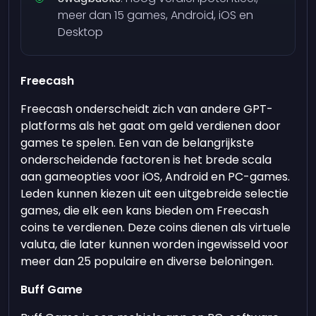
meer dan 15 games, Android, iOS en
Desktop
Freecash
Freecash onderscheidt zich van andere GPT-
platforms als het gaat om geld verdienen door
games te spelen. Een van de belangrijkste
onderscheidende factoren is het brede scala
aan gameopties voor iOS, Android en PC-games.
Leden kunnen kiezen uit een uitgebreide selectie
games, die elk een kans bieden om Freecash
coins te verdienen. Deze coins dienen als virtuele
valuta, die later kunnen worden ingewisseld voor
meer dan 25 populaire en diverse beloningen.
Buff Game