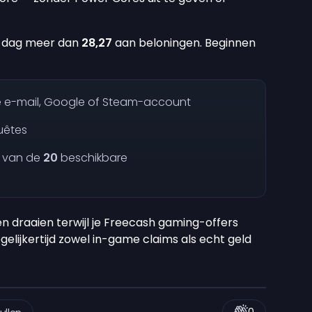
e dag meer dan
28,27
aan beloningen. Beginnen
je e-mail, Google of Steam-account
uêtes
n van de
20
beschikbare
n draaien terwijl je Freecash gaming-offers
gelijkertijd zowel in-game claims als echt geld
0