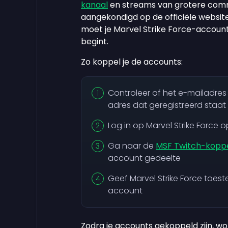
kanaal
en streams van grotere comm
aangekondigd op de officiële websit
moet je Marvel Strike Force-accoun
begint.
Zo koppel je de accounts:
Controleer of het e-mailadre
adres dat geregistreerd staat
Log in op Marvel Strike Force 
Ga naar de
MSF Twitch-kopp
account gedeelte
Geef Marvel Strike Force toes
account
Zodra je accounts gekoppeld zijn, wo