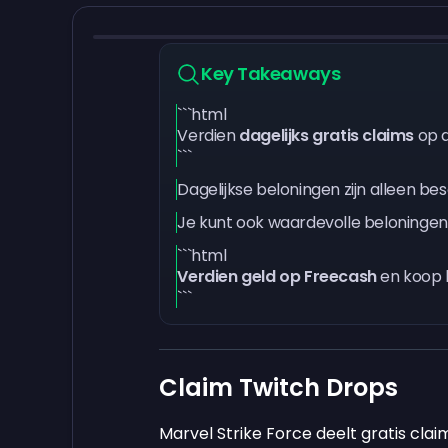
Key Takeaways
```html
Verdien
dagelijks gratis claims
op d
```
Dagelijkse beloningen zijn alleen bes
Je kunt ook waardevolle beloningen
```html
Verdien geld op Freecash
en koop b
```
Claim Twitch Drops
Marvel Strike Force deelt gratis clai