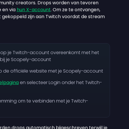
unity creators. Drops worden van tevoren
e en via
hun X-account
. Om ze te ontvangen,
t gekoppeld zijn aan Twitch voordat de stream
s op je Twitch-account overeenkomt met het
 bij je Scopely-account
op de officiële website met je Scopely-account
elpagina
en selecteer Login onder het Twitch-
temming om te verbinden met je Twitch-
rden drops automatisch bijgeschreven terwijl je