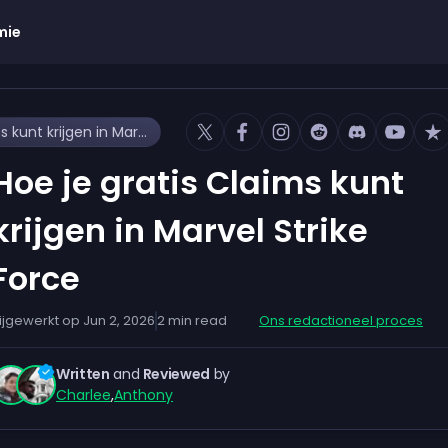
mie
Hoe je gratis Claims kunt krijgen in Marvel Strike Force
Hoe je gratis Claims kunt
krijgen in Marvel Strike
Force
ijgewerkt op
Jun 2, 2026
2
min read
Ons redactioneel proces
Written
and
Reviewed
by
Charlee
,
Anthony