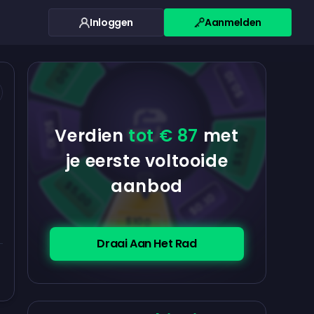
Inloggen
Aanmelden
$0.10
$5.00
$5.00
$0.10
$0.10
Verdien
tot € 87
met
$5.00
je eerste voltooide
aanbod
$5.00
$0.10
$100
Draai Aan Het Rad