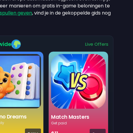
meer manieren om gratis in-game beloningen te
 spullen geven
, vind je in de gekoppelde gids nog
wide
Live Offers
no Dreams
Match Masters
ily
Get paid