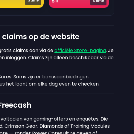
$11
Game
Game
s claims op de website
gratis claims aan via de
officiële Store-pagina
. Je
 inloggen. Claims zijn alleen beschikbaar via de
Cores. Soms zijn er bonusaanbiedingen
dus het loont om elke dag even te checken.
Freecash
 voltooien van gaming-offers en enquêtes. Die
d, Crimson Gear, Diamonds of Training Modules
tore — zonder Power Cores uit te geven of