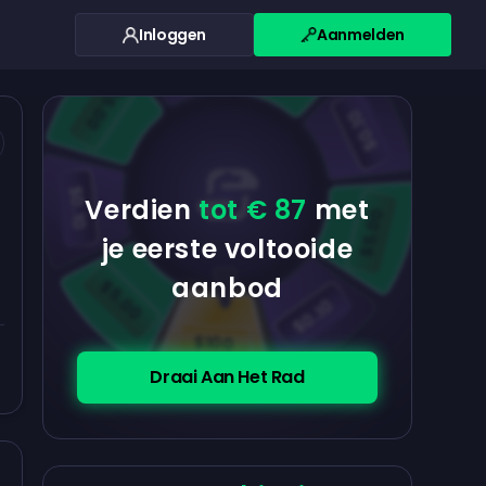
Inloggen
Aanmelden
$0.10
$5.00
$5.00
$0.10
$0.10
Verdien
tot € 87
met
$5.00
je eerste voltooide
aanbod
$5.00
$0.10
$100
Draai Aan Het Rad