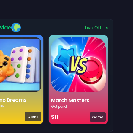
wide
Live Offers
no Dreams
Match Masters
ily
Get paid
$11
Game
Game