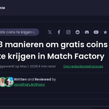
mie
8 manieren om gratis coins te krijgen in Match Factory
8 manieren om gratis coins
te krijgen in Match Factory
ijgewerkt op
May 1, 2026
4
min read
Ons redactioneel proces
Written
and
Reviewed
by
Jonathan
,
Anthony