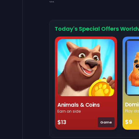
```
Today's Special Offers World
Domi
Animals & Coins
Play da
Earn on side
$9
$13
Game