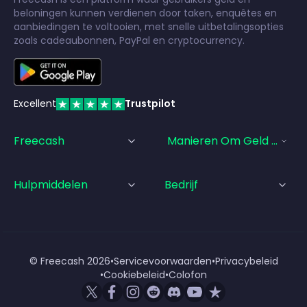
beloningen kunnen verdienen door taken, enquêtes en
aanbiedingen te voltooien, met snelle uitbetalingsopties
zoals cadeaubonnen, PayPal en cryptocurrency.
Excellent
Trustpilot
Freecash
Manieren Om Geld Te Ve
Hulpmiddelen
Bedrijf
© Freecash
2026
•
Servicevoorwaarden
•
Privacybeleid
•
Cookiebeleid
•
Colofon