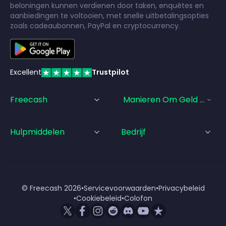
beloningen kunnen verdienen door taken, enquêtes en
aanbiedingen te voltooien, met snelle uitbetalingsopties
zoals cadeaubonnen, PayPal en cryptocurrency.
Excellent
Trustpilot
Freecash
Manieren Om Geld Te Ve
Hulpmiddelen
Bedrijf
© Freecash
2026
•
Servicevoorwaarden
•
Privacybeleid
•
Cookiebeleid
•
Colofon