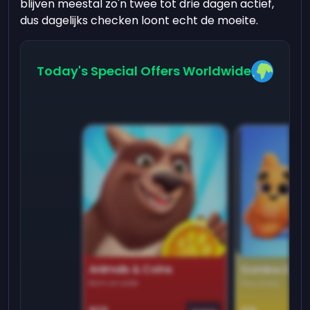
blijven meestal zo'n twee tot drie dagen actief,
dus dagelijks checken loont echt de moeite.
Today's Special Offers Worldwide
Animals & Coins
Domino Dre
Earn on side
Play daily