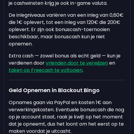
je cashwinsten krijg je ook in-game valuta.
De inlegniveaus variëren van een inleg van 0,60€
die 1€ oplevert, tot een inleg van 120€ die 200€
oplevert. Er zijn ook bonuscash-toernooien
beschikbaar, maar bonuscash kun je niet
opnemen.
Extra cash — zowel bonus als echt geld — kun je
verdienen door
vrienden door te verwijzen
en
taken op Freecash te voltooien
.
Geld Opnemen in Blackout Bingo
Opnames gaan via PayPal en kosten 1€ aan
verwerkingskosten. Eventuele bonuscash die nog
op je account staat, raak je kwijt op het moment
dat je opneemt, dus het loont om het eerst op te
maken voordat je uitcasht.