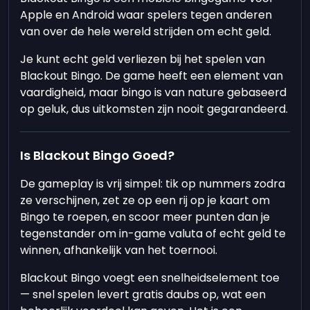
Apple en Android waar spelers tegen anderen
van over de hele wereld strijden om echt geld.
Je kunt echt geld verliezen bij het spelen van
Blackout Bingo. De game heeft een element van
vaardigheid, maar bingo is van nature gebaseerd
op geluk, dus uitkomsten zijn nooit gegarandeerd.
Is Blackout Bingo Goed?
De gameplay is vrij simpel: tik op nummers zodra
ze verschijnen, zet ze op een rij op je kaart om
Bingo te roepen, en scoor meer punten dan je
tegenstander om in-game valuta of echt geld te
winnen, afhankelijk van het toernooi.
Blackout Bingo voegt een snelheidselement toe
— snel spelen levert gratis daubs op, wat een