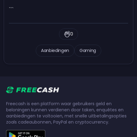
```
0
Aanbiedingen
Gaming
Freecash is een platform waar gebruikers geld en
beloningen kunnen verdienen door taken, enquêtes en
aanbiedingen te voltooien, met snelle uitbetalingsopties
zoals cadeaubonnen, PayPal en cryptocurrency.