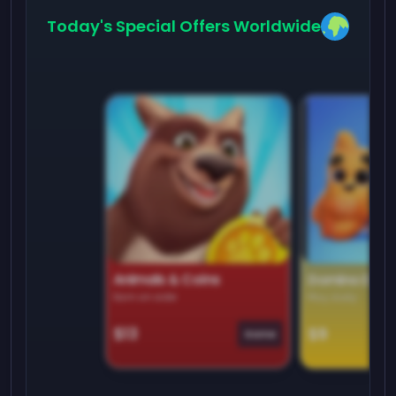
Today's Special Offers Worldwide
Animals & Coins
Domino Dre
Earn on side
Play daily
$13
$9
Game