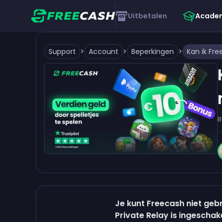
Uitbetalen
Acade
Support
>
Account
>
Beperkingen
>
B
Je kunt Freecash niet ge
Private Relay is ingeschak