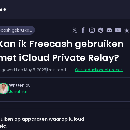
mie
Kan ik Freecash gebruiken met iCloud Private Relay?
Kan ik Freecash gebruiken
met iCloud Private Relay?
ijgewerkt op
May 5, 2025
1
min read
Ons redactioneel proces
Written
by
Jonathan
bruiken op apparaten waarop iCloud
eld
.