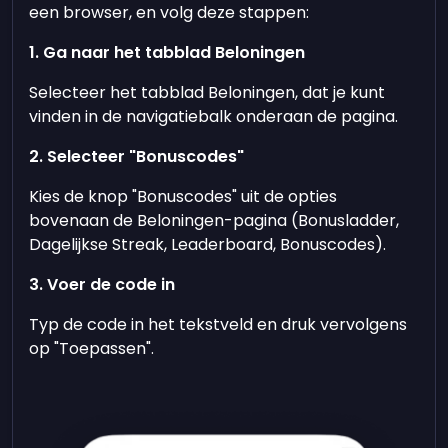
een browser, en volg deze stappen:
1. Ga naar het tabblad Beloningen
Selecteer het tabblad Beloningen, dat je kunt
vinden in de navigatiebalk onderaan de pagina.
2. Selecteer "Bonuscodes"
Kies de knop "Bonuscodes" uit de opties
bovenaan de Beloningen-pagina (Bonusladder,
Dagelijkse Streak, Leaderboard, Bonuscodes).
3. Voer de code in
Typ de code in het tekstveld en druk vervolgens
op "Toepassen".