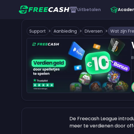
Uitbetalen
Acade
Support
>
Aanbieding
>
Diversen
>
B
De Freecash League introd
meer te verdienen door offe