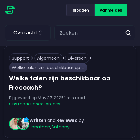
Inloggen
Aanmelden
Overzicht
Support
>
Algemeen
>
Diversen
>
Welke talen zijn beschikbaar op Freecash?
Welke talen zijn beschikbaar op
Freecash?
Bijgewerkt op
May 27, 2025
1
min read
Ons redactioneel proces
Written
and
Reviewed
by
Jonathan
,
Anthony